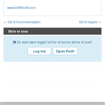
www.billfillmaff.com
← Gå til forumoversigten
Gå til toppen ↑
Skriv et svar
Du skal være logget ind for at kunne skrive et svar!
Log ind
Opret Profil