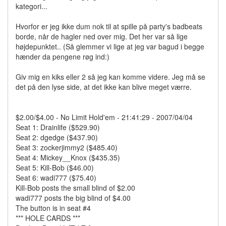
kategori...
Hvorfor er jeg ikke dum nok til at spille på party's badbeats
borde, når de hagler ned over mig. Det her var så lige
højdepunktet.. (Så glemmer vi lige at jeg var bagud i begge
hænder da pengene røg ind:)
Giv mig en kiks eller 2 så jeg kan komme videre. Jeg må se
det på den lyse side, at det ikke kan blive meget værre.
$2.00/$4.00 - No Limit Hold'em - 21:41:29 - 2007/04/04
Seat 1: Drainlife ($529.90)
Seat 2: dgedge ($437.90)
Seat 3: zockerjimmy2 ($485.40)
Seat 4: Mickey__Knox ($435.35)
Seat 5: Kill-Bob ($46.00)
Seat 6: wadi777 ($75.40)
Kill-Bob posts the small blind of $2.00
wadi777 posts the big blind of $4.00
The button is in seat #4
*** HOLE CARDS ***