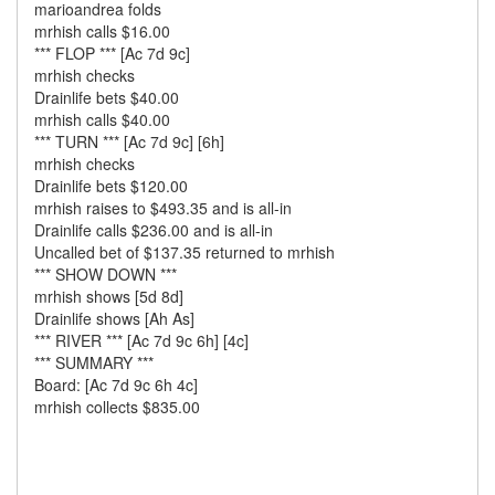
marioandrea folds
mrhish calls $16.00
*** FLOP *** [Ac 7d 9c]
mrhish checks
Drainlife bets $40.00
mrhish calls $40.00
*** TURN *** [Ac 7d 9c] [6h]
mrhish checks
Drainlife bets $120.00
mrhish raises to $493.35 and is all-in
Drainlife calls $236.00 and is all-in
Uncalled bet of $137.35 returned to mrhish
*** SHOW DOWN ***
mrhish shows [5d 8d]
Drainlife shows [Ah As]
*** RIVER *** [Ac 7d 9c 6h] [4c]
*** SUMMARY ***
Board: [Ac 7d 9c 6h 4c]
mrhish collects $835.00