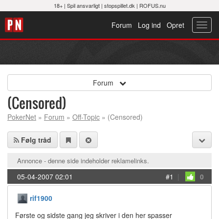
18+ |
Spil ansvarligt
|
stopspillet.dk
|
ROFUS.nu
Forum
Log ind
Opret
Toggl
navig
Forum
(Censored)
PokerNet
»
Forum
»
Off-Topic
» (Censored)
Følg tråd
Annonce - denne side indeholder reklamelinks.
05-04-2007 02:01
#1
|
0
rif1900
Første og sidste gang jeg skriver i den her spasser