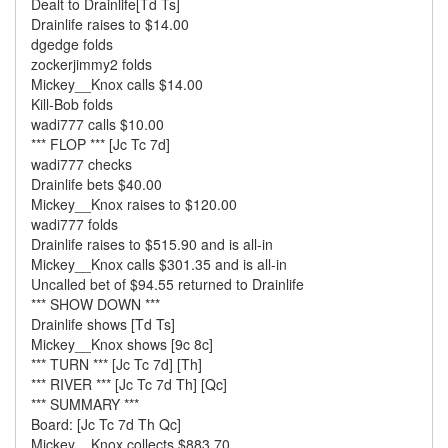
Dealt to Drainlife[Td Ts]
Drainlife raises to $14.00
dgedge folds
zockerjimmy2 folds
Mickey__Knox calls $14.00
Kill-Bob folds
wadi777 calls $10.00
*** FLOP *** [Jc Tc 7d]
wadi777 checks
Drainlife bets $40.00
Mickey__Knox raises to $120.00
wadi777 folds
Drainlife raises to $515.90 and is all-in
Mickey__Knox calls $301.35 and is all-in
Uncalled bet of $94.55 returned to Drainlife
*** SHOW DOWN ***
Drainlife shows [Td Ts]
Mickey__Knox shows [9c 8c]
*** TURN *** [Jc Tc 7d] [Th]
*** RIVER *** [Jc Tc 7d Th] [Qc]
*** SUMMARY ***
Board: [Jc Tc 7d Th Qc]
Mickey__Knox collects $883.70