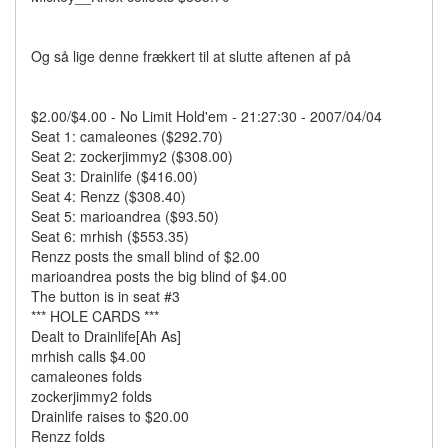
Og så lige denne frækkert til at slutte aftenen af på
$2.00/$4.00 - No Limit Hold'em - 21:27:30 - 2007/04/04
Seat 1: camaleones ($292.70)
Seat 2: zockerjimmy2 ($308.00)
Seat 3: Drainlife ($416.00)
Seat 4: Renzz ($308.40)
Seat 5: marioandrea ($93.50)
Seat 6: mrhish ($553.35)
Renzz posts the small blind of $2.00
marioandrea posts the big blind of $4.00
The button is in seat #3
*** HOLE CARDS ***
Dealt to Drainlife[Ah As]
mrhish calls $4.00
camaleones folds
zockerjimmy2 folds
Drainlife raises to $20.00
Renzz folds