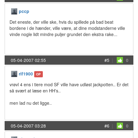
pccp
Det eneste, der ville ske, hvis du spillede på bad beat
bordene i de hænder, ville være, at dine modstanderne ville
vinde nogle lidt mindre puljer grundet den ekstra rake...
05-04-2007 02:55
#5
|
0
rif1900
OP
vrøvl 4 ens i tiere mod SF ville have udløst jackpotten.. Er det
så svært at læse en HH's..
men lad nu det ligge..
05-04-2007 03:28
#6
|
0