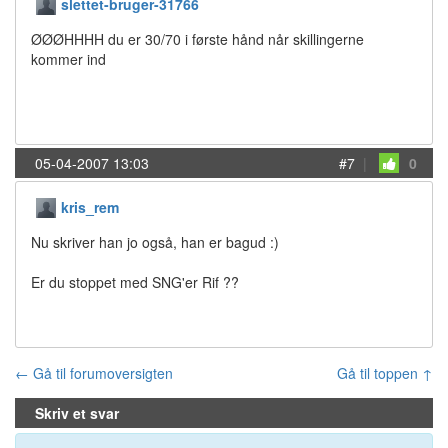
slettet-bruger-31766
ØØØHHHH du er 30/70 i første hånd når skillingerne
kommer ind
05-04-2007 13:03
#7
|
0
kris_rem
Nu skriver han jo også, han er bagud :)
Er du stoppet med SNG'er Rif ??
← Gå til forumoversigten
Gå til toppen ↑
Skriv et svar