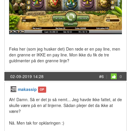
Feks her (som jeg husker det) Den røde er en pay line, men
den grønne er IKKE en pay line. Mon ikke du fik de tre
guldmønter på den grønne linje?
02-09-2019 14:28
#6
|
0
makassip
OP
Ah! Damn. Så er det jo så nemt... Jeg havde ikke fattet, at de
skulle være på en af linjerne. Sådan plejer det da ikke at
være?
Nå. Men tak for opklaringen :)