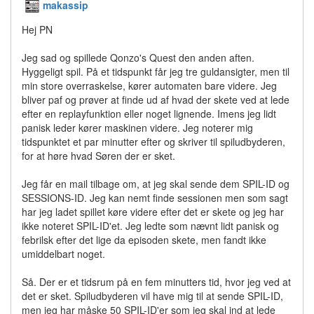
makassip
Hej PN
Jeg sad og spillede Qonzo's Quest den anden aften.
Hyggeligt spil. På et tidspunkt får jeg tre guldansigter, men til
min store overraskelse, kører automaten bare videre. Jeg
bliver paf og prøver at finde ud af hvad der skete ved at lede
efter en replayfunktion eller noget lignende. Imens jeg lidt
panisk leder kører maskinen videre. Jeg noterer mig
tidspunktet et par minutter efter og skriver til spiludbyderen,
for at høre hvad Søren der er sket.
Jeg får en mail tilbage om, at jeg skal sende dem SPIL-ID og
SESSIONS-ID. Jeg kan nemt finde sessionen men som sagt
har jeg ladet spillet køre videre efter det er skete og jeg har
ikke noteret SPIL-ID'et. Jeg ledte som nævnt lidt panisk og
febrilsk efter det lige da episoden skete, men fandt ikke
umiddelbart noget.
Så. Der er et tidsrum på en fem minutters tid, hvor jeg ved at
det er sket. Spiludbyderen vil have mig til at sende SPIL-ID,
men jeg har måske 50 SPIL-ID'er som jeg skal ind at lede