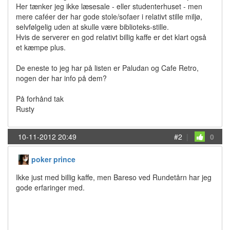
Her tænker jeg ikke læsesale - eller studenterhuset - men
mere caféer der har gode stole/sofaer i relativt stille miljø,
selvfølgelig uden at skulle være biblioteks-stille.
Hvis de serverer en god relativt billig kaffe er det klart også
et kæmpe plus.
De eneste to jeg har på listen er Paludan og Cafe Retro,
nogen der har info på dem?
På forhånd tak
Rusty
10-11-2012 20:49
#2
|
0
poker prince
Ikke just med billig kaffe, men Bareso ved Rundetårn har jeg
gode erfaringer med.