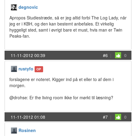
degnovic
Apropos Studiestræde, så er jeg altid forbi The Log Lady, når
jeg er i KBH, og den kan bestemt anbefales. Et virkelig
hyggeligt sted, samt i øvrigt bare et must, hvis man er Twin
Peaks-fan.
11-11-2012 00:39
#6
|
0
rustyfo
OP
forslagene er noteret. Kigger ind på et eller to af dem i
morgen.
@drohse: Er the living room ikke for mørkt til læsning?
11-11-2012 01:08
#7
|
0
Rosinen