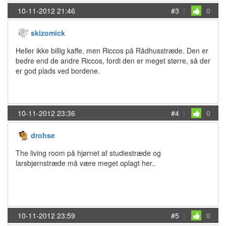
10-11-2012 21:46
#3
|
0
skizomick
Heller ikke billig kaffe, men Riccos på Rådhusstræde. Den er
bedre end de andre Riccos, fordi den er meget større, så der
er god plads ved bordene.
10-11-2012 23:36
#4
|
0
drohse
The living room på hjørnet af studiestræde og
larsbjørnstræde må være meget oplagt her..
10-11-2012 23:59
#5
|
0