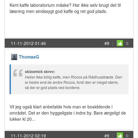
Kent kaffe laboratorium måske? Har ikke selv brugt det til
læsning men sindssygt god kaffe og ret god plads.
11-11-2012 01:46
#8
|
0
ThomasG
skizomick skrev:
Heller ikke billig kaffe, men Riccos på Rådhusstræde. Den
er bedre end de andre Riccos, fordi den er meget større,
så der er god plads ved bordene.
Vil jeg også klart anbefalde hvis man er bosiddende i
området. Det er den hyggeligste i indre by. Bare ærgeligt de
lukker kl 20...
11-11-2012 02:19
#9
|
0