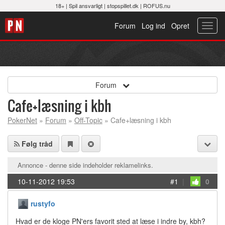
18+ |
Spil ansvarligt
|
stopspillet.dk
|
ROFUS.nu
Forum
Log ind
Opret
Toggl
navig
Forum
Cafe+læsning i kbh
PokerNet
»
Forum
»
Off-Topic
» Cafe+læsning i kbh
Følg tråd
Annonce - denne side indeholder reklamelinks.
10-11-2012 19:53
#1
|
0
rustyfo
Hvad er de kloge PN'ers favorit sted at læse i indre by, kbh?