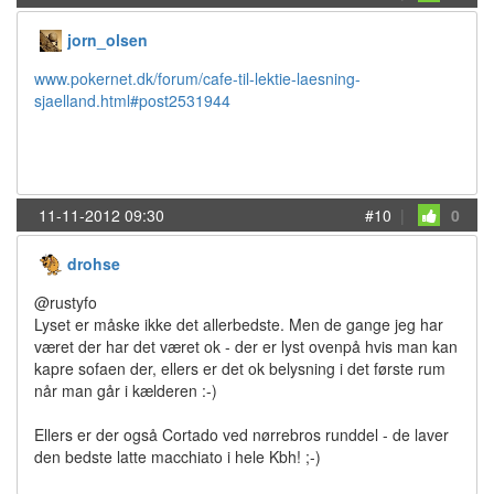
jorn_olsen
www.pokernet.dk/forum/cafe-til-lektie-laesning-
sjaelland.html#post2531944
11-11-2012 09:30
#10
|
0
drohse
@rustyfo
Lyset er måske ikke det allerbedste. Men de gange jeg har
været der har det været ok - der er lyst ovenpå hvis man kan
kapre sofaen der, ellers er det ok belysning i det første rum
når man går i kælderen :-)
Ellers er der også Cortado ved nørrebros runddel - de laver
den bedste latte macchiato i hele Kbh! ;-)