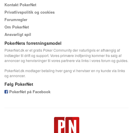
Kontakt PokerNet
Privatlivspolitik og cookies
Forumregler
Om PokerNet
Ansvarligt spil
PokerNets forretningsmodel
PokerNet.dk er et gratis Poker Community der naturligvis er afhængig af
indtægter til drift og support. Vores primære indtjening kommer fra salg af
annoncer og henvisninger til vores partnere via links i vores forum og guides.
PokerNet.dk modtager betaling hver gang vi henviser en ny kunde via links
og annoncer.
Følg PokerNet
PokerNet på Facebook