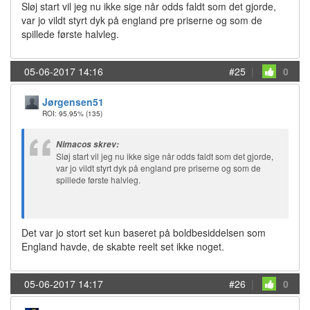
Sløj start vil jeg nu ikke sige når odds faldt som det gjorde,
var jo vildt styrt dyk på england pre priserne og som de
spillede første halvleg.
05-06-2017 14:16
#25
|
0
Jørgensen51
ROI: 95.95%
(135)
Nimacos skrev:
Sløj start vil jeg nu ikke sige når odds faldt som det gjorde,
var jo vildt styrt dyk på england pre priserne og som de
spillede første halvleg.
Det var jo stort set kun baseret på boldbesiddelsen som
England havde, de skabte reelt set ikke noget.
05-06-2017 14:17
#26
|
0