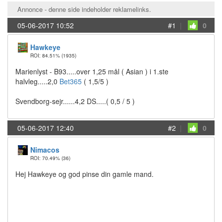
Annonce - denne side indeholder reklamelinks.
05-06-2017 10:52
#1
|
0
Hawkeye
ROI: 84.51%
(1935)
Marienlyst - B93.....over 1,25 mål ( Asian ) i 1.ste
halvleg.....2,0
Bet365
( 1,5/5 )
Svendborg-sejr......4,2 DS.....( 0,5 / 5 )
05-06-2017 12:40
#2
|
0
Nimacos
ROI: 70.49%
(36)
Hej Hawkeye og god pinse din gamle mand.