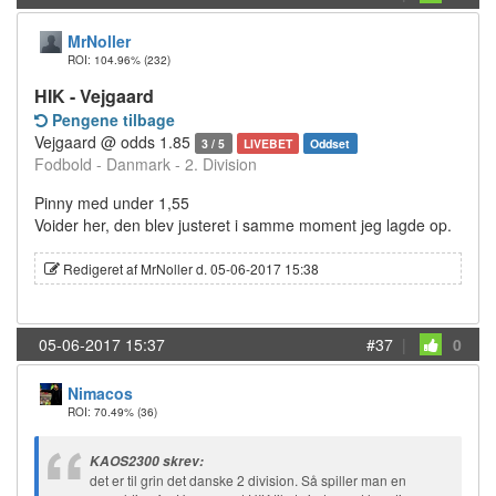
MrNoller
ROI: 104.96%
(232)
HIK - Vejgaard
Pengene tilbage
Vejgaard @ odds 1.85
3 / 5
LIVEBET
Oddset
Fodbold - Danmark - 2. Division
Pinny med under 1,55
Voider her, den blev justeret i samme moment jeg lagde op.
Redigeret af MrNoller d. 05-06-2017 15:38
05-06-2017 15:37
#37
|
0
Nimacos
ROI: 70.49%
(36)
KAOS2300 skrev:
det er til grin det danske 2 division. Så spiller man en