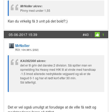
MrNoller skrev:
Pinny med under 1,55
Kan du virkelig få 3 unit på det bold?;)
05-06-2017 15:39
#40
|
1
MrNoller
ROI: 104.96%
(232)
KAOS2300 skrev:
det er til grin det danske 2 division. Så spiller man en
opmelding fra Heavy med HIK til at vinde med handicap
-1.5 Imod allerede nedrykkede vejgaard og så er de
bagud 0-1 og har et rødt kort efter 30 min.
Så latterligt.
Det er vel også umuligt at forudsige at de ville få rødt og