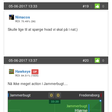
05-06-2017 13:33
#19
|
0
Nimacos
ROI: 70.49%
(36)
Skulle lige til at spørge hvad vi skal på i nat;)
05-06-2017 13:37
#20
|
0
Hawkeye
OP
ROI: 84.51%
(1935)
Nå ikke meget action i Jammerbugt....