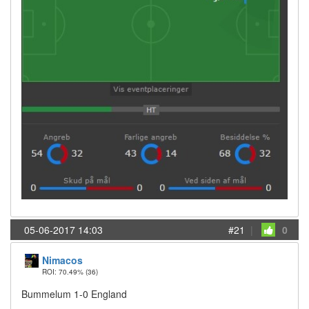
05-06-2017 14:03
#21
|
0
Nimacos
ROI: 70.49%
(36)
Bummelum 1-0 England