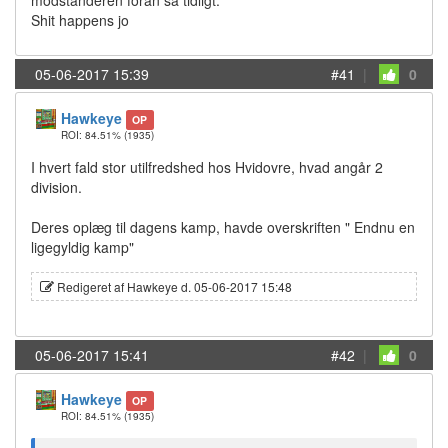
modstanderen foran så tidligt.
Shit happens jo
05-06-2017 15:39
#41
|
0
Hawkeye
OP
ROI: 84.51%
(1935)
I hvert fald stor utilfredshed hos Hvidovre, hvad angår 2
division.
Deres oplæg til dagens kamp, havde overskriften " Endnu en
ligegyldig kamp"
Redigeret af Hawkeye d. 05-06-2017 15:48
05-06-2017 15:41
#42
|
0
Hawkeye
OP
ROI: 84.51%
(1935)