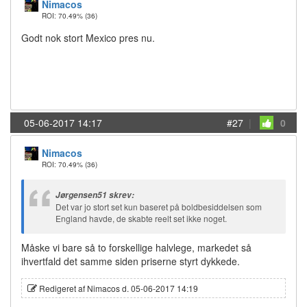
Nimacos
ROI: 70.49%
(36)
Godt nok stort Mexico pres nu.
05-06-2017 14:17
#27
|
0
Nimacos
ROI: 70.49%
(36)
Jørgensen51 skrev:
Det var jo stort set kun baseret på boldbesiddelsen som
England havde, de skabte reelt set ikke noget.
Måske vi bare så to forskellige halvlege, markedet så
ihvertfald det samme siden priserne styrt dykkede.
Redigeret af Nimacos d. 05-06-2017 14:19