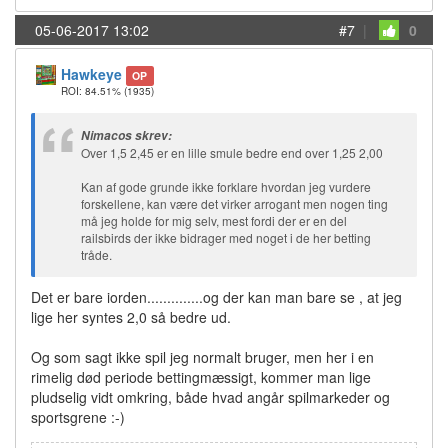
05-06-2017 13:02
#7
|
0
Hawkeye
OP
ROI: 84.51%
(1935)
Nimacos skrev:
Over 1,5 2,45 er en lille smule bedre end over 1,25 2,00
Kan af gode grunde ikke forklare hvordan jeg vurdere
forskellene, kan være det virker arrogant men nogen ting
må jeg holde for mig selv, mest fordi der er en del
railsbirds der ikke bidrager med noget i de her betting
tråde.
Det er bare iorden..............og der kan man bare se , at jeg
lige her syntes 2,0 så bedre ud.
Og som sagt ikke spil jeg normalt bruger, men her i en
rimelig død periode bettingmæssigt, kommer man lige
pludselig vidt omkring, både hvad angår spilmarkeder og
sportsgrene :-)