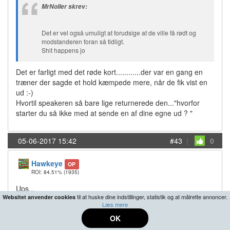
MrNoller skrev:
Det er vel også umuligt at forudsige at de ville få rødt og
modstanderen foran så tidligt.
Shit happens jo
Det er farligt med det røde kort............der var en gang en
træner der sagde et hold kæmpede mere, når de fik vist en
ud :-)
Hvortil speakeren så bare lige returnerede den..."hvorfor
starter du så ikke med at sende en af dine egne ud ? "
05-06-2017 15:42
#43
|
0
Hawkeye
OP
ROI: 84.51%
(1935)
Ups...
til at huske dine indstillinger, statistik og at målrette annoncer.
Websitet anvender cookies
Læs mere
OK