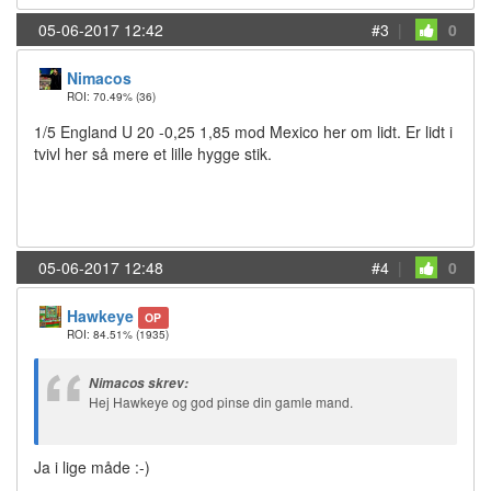
05-06-2017 12:42
#3
|
0
Nimacos
ROI: 70.49%
(36)
1/5 England U 20 -0,25 1,85 mod Mexico her om lidt. Er lidt i
tvivl her så mere et lille hygge stik.
05-06-2017 12:48
#4
|
0
Hawkeye
OP
ROI: 84.51%
(1935)
Nimacos skrev:
Hej Hawkeye og god pinse din gamle mand.
Ja i lige måde :-)