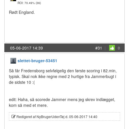
ROI: 70.49%
(36)
Rødt England.
05-06-2017 14:39
#31
|
0
slettet-bruger-53451
Så får Fredensborg selvfølgelig den første scoring i 82.min,
typisk. Skal nok ikke regne med 2 hurtige fra Jammerbugt i
de sidste 10 :(
edit: Haha, så scorede Jammer mens jeg skrev indlægget,
kom så med et mere.
Redigeret af NyBrugerUdenTøj d. 05-06-2017 14:40