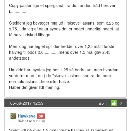
Copy paster lige et spørgsmål fra den anden tråd herover
i..............
Sjældent jeg bevæger mig ud i "skæve" asians, som x,25 og
x,75....da jeg af natur synes det er noget underligt noget, at
få halv indskud tilbage.
Men idag har jeg et spil der hedder over 1,25 mål i første
halvleg til odds 2,0.............mens over 1,5 mål gav 2,45
andetsteds.
Umiddelbart syntes jeg her 1,25 så bedre ud, men hvordan
vurderer man ( du ) de "skæve" asians, kontra de mere
normale asians...hele eller halve.
Håber det giver lidt mening.
05-06-2017 12:59
#5
|
0
Hawkeye
OP
ROI: 84.51%
(1935)
Smidt lidt på over 1,5 mål i første halvleg af Jammerbugt -