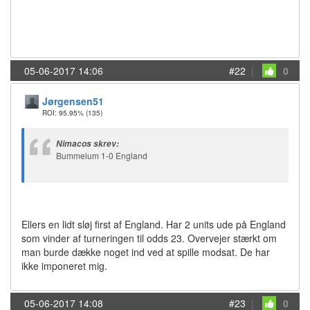
05-06-2017 14:06
#22
|
0
Jørgensen51
ROI: 95.95%
(135)
Nimacos skrev:
Bummelum 1-0 England
Ellers en lidt sløj first af England. Har 2 units ude på England
som vinder af turneringen til odds 23. Overvejer stærkt om
man burde dække noget ind ved at spille modsat. De har
ikke imponeret mig.
05-06-2017 14:08
#23
|
0