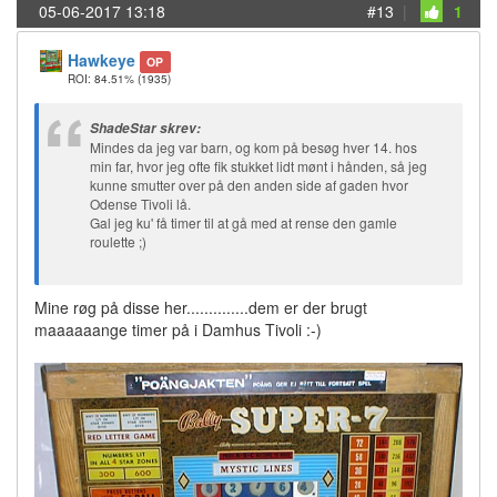
05-06-2017 13:18
#13
|
1
Hawkeye
OP
ROI: 84.51%
(1935)
ShadeStar skrev:
Mindes da jeg var barn, og kom på besøg hver 14. hos
min far, hvor jeg ofte fik stukket lidt mønt i hånden, så jeg
kunne smutter over på den anden side af gaden hvor
Odense Tivoli lå.
Gal jeg ku' få timer til at gå med at rense den gamle
roulette ;)
Mine røg på disse her..............dem er der brugt
maaaaaange timer på i Damhus Tivoli :-)