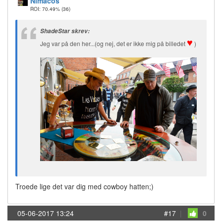
Nimacos
ROI: 70.49%
(36)
ShadeStar skrev:
♥
Jeg var på den her...(og nej, det er ikke mig på billedet
)
Troede lige det var dig med cowboy hatten;)
05-06-2017 13:24
#17
|
0