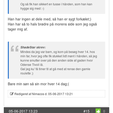
Og så fik han sikkert en tusse i hånden, som han kan
hygge sig med :-)
Han har ingen at dele med, så han er sygt forkælet;)
Han har så to halv brødre på morens side som jeg også
tager mig af.
ShadeStar skrev:
Mindes da jeg var barn, og kom på besøg hver 14. hos
min far, hvor jeg ofte fik stukket lidt mønt i hånden, så jeg
kunne smutter over på den anden side af gaden hvor
Odense Tivoli lå.
Gal jeg ku' få timer til at gå med at rense den gamle
roulette ;)
Bare min søn så sin mor hver 14 dag;(
Redigeret af Nimacos d. 05-06-2017 13:21
05-06-2017 13:23
#15
|
0