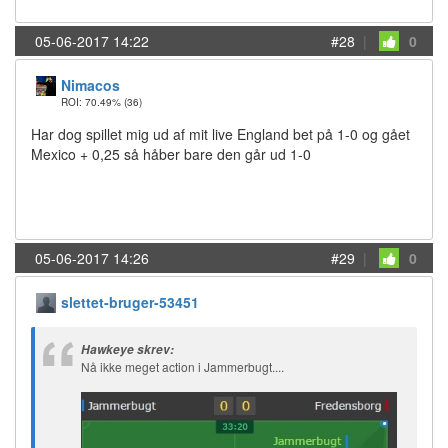
05-06-2017 14:22
#28
|
0
Nimacos
ROI: 70.49%
(36)
Har dog spillet mig ud af mit live England bet på 1-0 og gået
Mexico + 0,25 så håber bare den går ud 1-0
05-06-2017 14:26
#29
|
0
slettet-bruger-53451
Hawkeye skrev:
Nå ikke meget action i Jammerbugt....