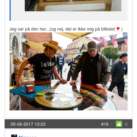
♥
Jeg var på den her...(og nej, det er ikke mig på billedet
)
05-06-2017 13:23
#16
|
0