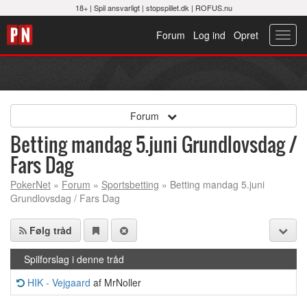
18+ |
Spil ansvarligt
|
stopspillet.dk
|
ROFUS.nu
Forum
Log ind
Opret
Toggl
navig
Forum
Betting mandag 5.juni Grundlovsdag /
Fars Dag
PokerNet
»
Forum
»
Sportsbetting
» Betting mandag 5.juni
Grundlovsdag / Fars Dag
Følg tråd
Spilforslag i denne tråd
HIK - Vejgaard
af MrNoller