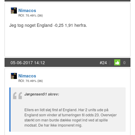
Nimacos
ROI: 70.49%
(36)
Jeg tog noget England -0,25 1,91 herfra.
05-06-2017 14:12
#24
|
0
Nimacos
ROI: 70.49%
(36)
Jørgensen51 skrev:
Ellers en lidt sløj first af England. Har 2 units ude på
England som vinder af turneringen til odds 23. Overvejer
stærkt om man burde dække noget ind ved at spille
modsat. De har ikke imponeret mig.