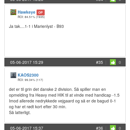
Hawkeye
OP
ROI: 84.51%
(1935)
Ja tak....1-1 i Marienlyst - B93
05-06-2017 15:29
#35
|
0
KAOS2300
ROI: 99.34%
(117)
det er til grin det danske 2 division. Så spiller man en
opmelding fra Heavy med HIK til at vinde med handicap -1.5
Imod allerede nedrykkede vejgaard og så er de bagud 0-1
og har et rødt kort efter 30 min.
Så latterligt.
05-06-2017 15:37
#36
|
0