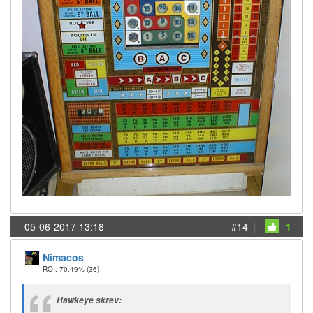
05-06-2017 13:18
#14
|
1
Nimacos
ROI: 70.49%
(36)
Hawkeye skrev: