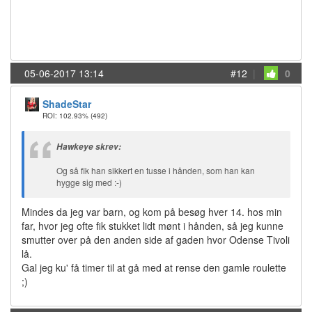
05-06-2017 13:14
#12
|
0
ShadeStar
ROI: 102.93%
(492)
Hawkeye skrev:
Og så fik han sikkert en tusse i hånden, som han kan
hygge sig med :-)
Mindes da jeg var barn, og kom på besøg hver 14. hos min
far, hvor jeg ofte fik stukket lidt mønt i hånden, så jeg kunne
smutter over på den anden side af gaden hvor Odense Tivoli
lå.
Gal jeg ku' få timer til at gå med at rense den gamle roulette
;)