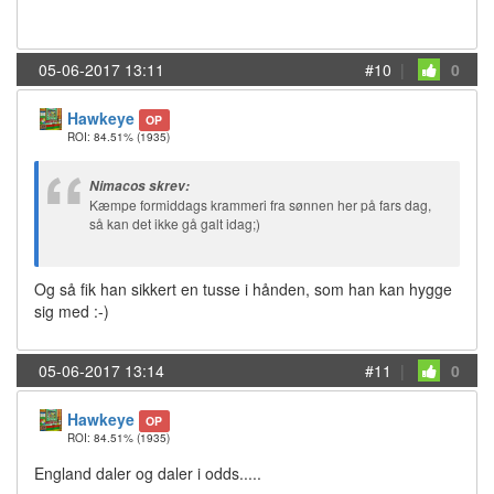
05-06-2017 13:11
#10
|
0
Hawkeye
OP
ROI: 84.51%
(1935)
Nimacos skrev:
Kæmpe formiddags krammeri fra sønnen her på fars dag,
så kan det ikke gå galt idag;)
Og så fik han sikkert en tusse i hånden, som han kan hygge
sig med :-)
05-06-2017 13:14
#11
|
0
Hawkeye
OP
ROI: 84.51%
(1935)
England daler og daler i odds.....