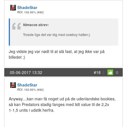
ShadeStar
ROI: 102.93%
(492)
Nimacos skrev:
Troede lige det var dig med cowboy hatten;)
Jeg vidste jeg var nødt til at slå fast, at jeg ikke var på
billedet ;)
05-06-2017 13:32
#18
|
0
ShadeStar
ROI: 102.93%
(492)
Anyway....kan man få noget ud på de udenlandske bookies,
så kan Predators stadig fanges med lidt value til de 2,2x
1-1,5 units i udstik herfra.