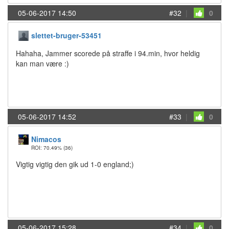
05-06-2017 14:50
#32
|
0
slettet-bruger-53451
Hahaha, Jammer scorede på straffe i 94.min, hvor heldig
kan man være :)
05-06-2017 14:52
#33
|
0
Nimacos
ROI: 70.49%
(36)
Vigtig vigtig den gik ud 1-0 england;)
05-06-2017 15:28
#34
|
0