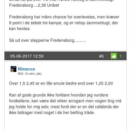
Fredensborg....2,38 Unibet
Fredensborg har mikro chance for overlevelse, men kræver
9 point i de sidste tre kampe, og er netop Jammerbugt, der
kan hentes.
Så ud over stepperne Fredensborg..........
05-06-2017 12:59
#6
|
1
Nimacos
ROI: 70.49%
(36)
Over 1,5 2,45 er en lille smule bedre end over 1,25 2,00
Kan af gode grunde ikke forklare hvordan jeg vurdere
forskellene, kan være det virker arrogant men nogen ting må
jeg holde for mig selv, mest fordi der er en del railsbirds der
ikke bidrager med noget i de her betting tråde.