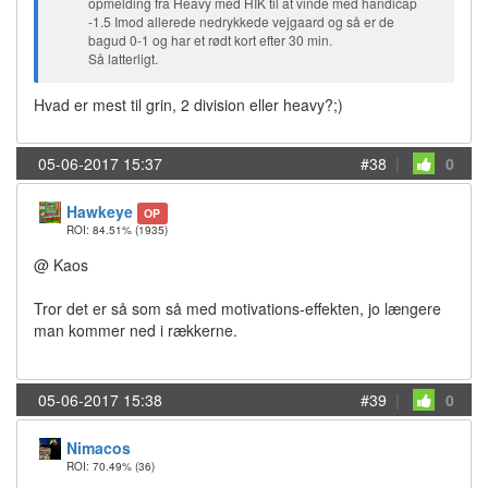
opmelding fra Heavy med HIK til at vinde med handicap
-1.5 Imod allerede nedrykkede vejgaard og så er de
bagud 0-1 og har et rødt kort efter 30 min.
Så latterligt.
Hvad er mest til grin, 2 division eller heavy?;)
05-06-2017 15:37
#38
|
0
Hawkeye
OP
ROI: 84.51%
(1935)
@ Kaos
Tror det er så som så med motivations-effekten, jo længere
man kommer ned i rækkerne.
05-06-2017 15:38
#39
|
0
Nimacos
ROI: 70.49%
(36)