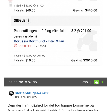
06-11-2019 04:35
#30
|
2
slettet-bruger-47430
ROI: 206.51%
(17)
Dem der har mulighed for det bør tømme lommerne på
Mbappe +3 skud på mål til odds 3,5 hos bookmakeren fra