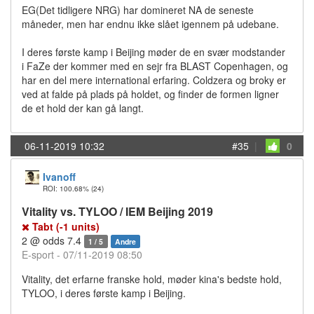
EG(Det tidligere NRG) har domineret NA de seneste
måneder, men har endnu ikke slået igennem på udebane.
I deres første kamp i Beijing møder de en svær modstander
i FaZe der kommer med en sejr fra BLAST Copenhagen, og
har en del mere international erfaring. Coldzera og broky er
ved at falde på plads på holdet, og finder de formen ligner
de et hold der kan gå langt.
06-11-2019 10:32
#35
|
0
Ivanoff
ROI: 100.68%
(24)
Vitality vs. TYLOO / IEM Beijing 2019
Tabt (-1 units)
2 @ odds 7.4
1 / 5
Andre
E-sport - 07/11-2019 08:50
Vitality, det erfarne franske hold, møder kina's bedste hold,
TYLOO, i deres første kamp i Beijing.