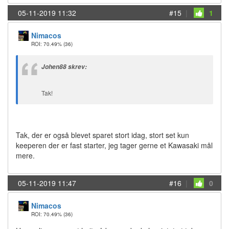
05-11-2019 11:32
#15
|
1
Nimacos
ROI: 70.49%
(36)
Johen88 skrev:
Tak!
Tak, der er også blevet sparet stort idag, stort set kun
keeperen der er fast starter, jeg tager gerne et Kawasaki mål
mere.
05-11-2019 11:47
#16
|
0
Nimacos
ROI: 70.49%
(36)