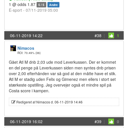
1 @ odds 1.87
5 / 5
Andre
E-sport - 07/11-2019 05:00
06-11-2019 14:22
#38
|
1
Nimacos
ROI: 70.49%
(36)
Gået Atl M dnb 2,03 ude mod Leverkussen. Der er kommet
en del penge på Leverkussen siden men syntes dnb prisen
over 2,00 efterhånden var så god at den måtte have et stik.
Atl M er stadig uden Felix og Gimenez men ellers i stort set
stærkeste opstilling. Jeg overvejer også et mindre spil på
Costa score i kampen.
Redigeret af Nimacos d. 06-11-2019 14:46
06-11-2019 16:02
#39
|
0