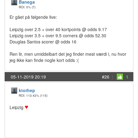
Banega
ROI: 0%
(7)
Er gået på følgende live:
Leipzig over 2.5 + over 40 kortpoints @ odds 9.17
Leipzig over 3.5 + over 9.5 corners @ odds 52.30
Douglas Santos scorer @ odds 16
Ren lir, men umiddelbart det jeg finder mest værdi i, nu hvor
jeg ikke kan finde nogle kort odds :(
05-11-2019 20:19
#26
|
1
ktothep
ROI: 113.42%
(115)
♥
Leipzig