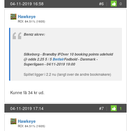
04-11-2019 16:58
#6
|
0
Hawkeye
ROI: 84.51%
(1935)
Bentz skrev:
Silkeborg - Brøndby IFOver 10 booking points udehold
@ odds 2.25
5 / 5
Betfair
Fodbold - Danmark -
Superligaen - 04/11-2019 19:00
Spillet ligger i 2.2 nu (langt over de andre bookmakere)
Kunne få 34 kr ud.
04-11-2019 17:14
#7
|
1
Hawkeye
ROI: 84.51%
(1935)