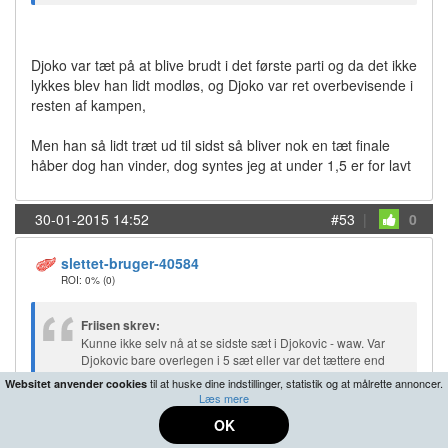
Djoko var tæt på at blive brudt i det første parti og da det ikke
lykkes blev han lidt modløs, og Djoko var ret overbevisende i
resten af kampen,
Men han så lidt træt ud til sidst så bliver nok en tæt finale
håber dog han vinder, dog syntes jeg at under 1,5 er for lavt
30-01-2015 14:52
#53
|
0
slettet-bruger-40584
ROI: 0%
(0)
Friisen skrev:
Kunne ikke selv nå at se sidste sæt i Djokovic - waw. Var
Djokovic bare overlegen i 5 sæt eller var det tættere end
cifrene antyder ?
til at huske dine indstillinger, statistik og at målrette annoncer.
Websitet anvender cookies
Læs mere
OK