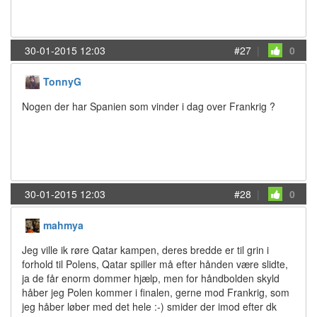
30-01-2015 12:03
#27
|
0
TonnyG
Nogen der har Spanien som vinder i dag over Frankrig ?
30-01-2015 12:03
#28
|
0
mahmya
Jeg ville ik røre Qatar kampen, deres bredde er til grin i
forhold til Polens, Qatar spiller må efter hånden være slidte,
ja de får enorm dommer hjælp, men for håndbolden skyld
håber jeg Polen kommer i finalen, gerne mod Frankrig, som
jeg håber løber med det hele :-) smider der imod efter dk