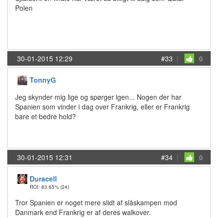
Polen
30-01-2015 12:29
#33
|
0
TonnyG
Jeg skynder mig lige og spørger igen... Nogen der har
Spanien som vinder i dag over Frankrig, eller er Frankrig
bare et bedre hold?
30-01-2015 12:31
#34
|
0
Duracell
ROI: 83.65%
(24)
Tror Spanien er noget mere slidt af slåskampen mod
Danmark end Frankrig er af deres walkover.