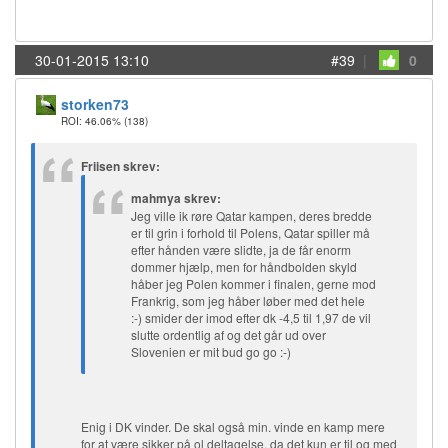
30-01-2015 13:10
#39
|
0
storken73
ROI: 46.06%
(138)
Friisen skrev:
mahmya skrev:
Jeg ville ik røre Qatar kampen, deres bredde
er til grin i forhold til Polens, Qatar spiller må
efter hånden være slidte, ja de får enorm
dommer hjælp, men for håndbolden skyld
håber jeg Polen kommer i finalen, gerne mod
Frankrig, som jeg håber løber med det hele
:-) smider der imod efter dk -4,5 til 1,97 de vil
slutte ordentlig af og det går ud over
Slovenien er mit bud go go :-)
Enig i DK vinder. De skal også min. vinde en kamp mere
for at være sikker på ol deltagelse, da det kun er til og med