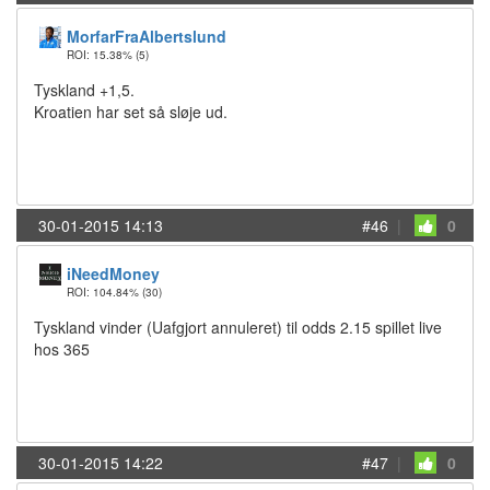
MorfarFraAlbertslund
ROI: 15.38%
(5)
Tyskland +1,5.
Kroatien har set så sløje ud.
30-01-2015 14:13
#46
|
0
iNeedMoney
ROI: 104.84%
(30)
Tyskland vinder (Uafgjort annuleret) til odds 2.15 spillet live
hos 365
30-01-2015 14:22
#47
|
0