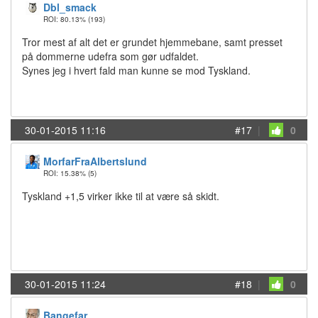
Dbl_smack
ROI: 80.13%
(193)
Tror mest af alt det er grundet hjemmebane, samt presset
på dommerne udefra som gør udfaldet.
Synes jeg i hvert fald man kunne se mod Tyskland.
30-01-2015 11:16
#17
|
0
MorfarFraAlbertslund
ROI: 15.38%
(5)
Tyskland +1,5 virker ikke til at være så skidt.
30-01-2015 11:24
#18
|
0
Bangefar