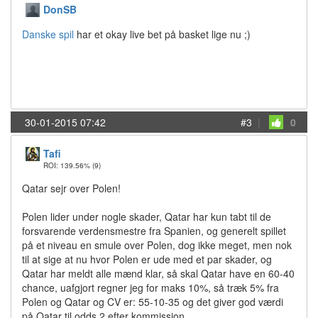
DonSB
Danske spil
har et okay live bet på basket lige nu ;)
30-01-2015 07:42
#3
|
0
Tafi
ROI: 139.56%
(9)
Qatar sejr over Polen!
Polen lider under nogle skader, Qatar har kun tabt til de
forsvarende verdensmestre fra Spanien, og generelt spillet
på et niveau en smule over Polen, dog ikke meget, men nok
til at sige at nu hvor Polen er ude med et par skader, og
Qatar har meldt alle mænd klar, så skal Qatar have en 60-40
chance, uafgjort regner jeg for maks 10%, så træk 5% fra
Polen og Qatar og CV er: 55-10-35 og det giver god værdi
på Qatar til odds 2 efter kommission.