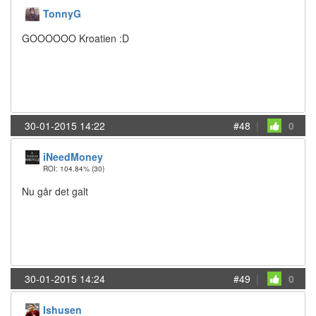
TonnyG
GOOOOOO Kroatien :D
30-01-2015 14:22
#48
|
0
iNeedMoney
ROI: 104.84%
(30)
Nu går det galt
30-01-2015 14:24
#49
|
0
Ishusen