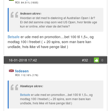
ROI: 84.51%
(1935)
fedesen skrev:
Hvordan er det med tv-dækning af Australian Open i år?
Er det det samme crap som ved US Open, hvor første uge
kun er online, eller viser de det hele?
Betsafe
er ude med en promotion....bet 100 til 1,5+, og
modtag 100 i freebet ( + 20 spins, som man bare kan
undlade, hvis ikke vil have penge låst )
16-01-2018 17:42
#32
|
0
fedesen
ROI: 112.16%
(176)
Hawkeye skrev:
Betsafe
er ude med en promotion....bet 100 til 1,5+, og
modtag 100 i freebet ( + 20 spins, som man bare kan
undlade, hvis ikke vil have penge låst )