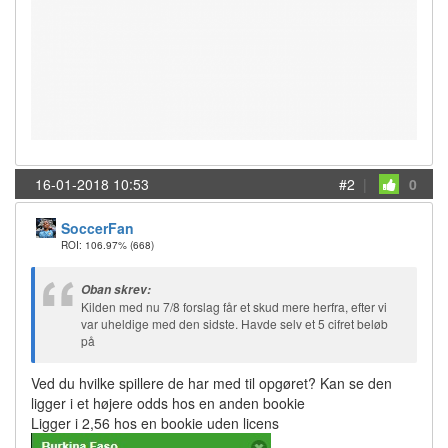
16-01-2018 10:53
#2
|
0
SoccerFan
ROI: 106.97%
(668)
Oban skrev:
Kilden med nu 7/8 forslag får et skud mere herfra, efter vi
var uheldige med den sidste. Havde selv et 5 cifret beløb
på
Ved du hvilke spillere de har med til opgøret? Kan se den
ligger i et højere odds hos en anden bookie
Ligger i 2,56 hos en bookie uden licens