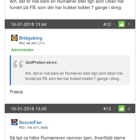
Arh, det er nok bare en Rumæner eller lign som Oban har
fundet på FB, som der har trukket loddet 7 gange i streg.
16-01-2018 13:44
#12
|
1
Bridgeking
ROI: 99.39%
(77)
Administrator
GodPreben skrev:
Arh, det er nok bare en Rumæner eller lign som Oban har
fundet på FB, som der har trukket loddet 7 gange i streg.
Præcis
16-01-2018 13:45
#13
|
0
SoccerFan
ROI: 106.97%
(668)
Så lad os håbe Rumæneren rammer igen, ihvertfald større