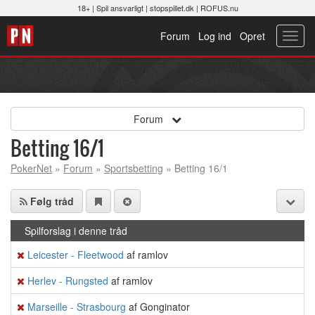
18+ |
Spil ansvarligt
|
stopspillet.dk
|
ROFUS.nu
Forum
Log ind
Opret
Toggl
navig
Forum
Betting 16/1
PokerNet
»
Forum
»
Sportsbetting
» Betting 16/1
Følg tråd
Spilforslag i denne tråd
Leicester - Fleetwood
af ramlov
Herlev - Rungsted
af ramlov
Marseille - Strasbourg
af Gonginator