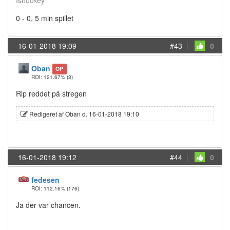
0 - 0, 5 min spillet
16-01-2018 19:09
#43
|
0
Oban
OP
ROI: 121.67%
(3)
Rip reddet på stregen
Redigeret af Oban d. 16-01-2018 19:10
16-01-2018 19:12
#44
|
0
fedesen
ROI: 112.16%
(176)
Ja der var chancen.