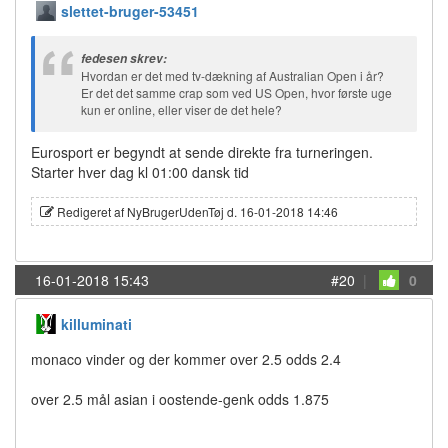
slettet-bruger-53451
fedesen skrev:
Hvordan er det med tv-dækning af Australian Open i år?
Er det det samme crap som ved US Open, hvor første uge
kun er online, eller viser de det hele?
Eurosport er begyndt at sende direkte fra turneringen.
Starter hver dag kl 01:00 dansk tid
Redigeret af NyBrugerUdenTøj d. 16-01-2018 14:46
16-01-2018 15:43
#20
|
0
killuminati
monaco vinder og der kommer over 2.5 odds 2.4
over 2.5 mål asian i oostende-genk odds 1.875