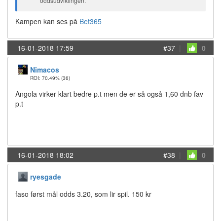
oddsudviklingen.
Kampen kan ses på
Bet365
16-01-2018 17:59
#37
|
0
Nimacos
ROI: 70.49%
(36)
Angola virker klart bedre p.t men de er så også 1,60 dnb fav
p.t
16-01-2018 18:02
#38
|
0
ryesgade
faso først mål odds 3.20, som lir spil. 150 kr