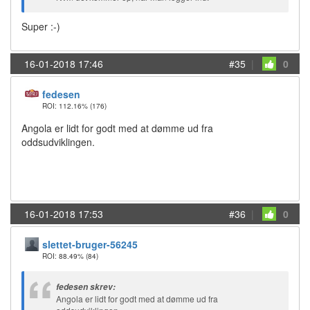
Super :-)
16-01-2018 17:46
#35
|
0
fedesen
ROI: 112.16%
(176)
Angola er lidt for godt med at dømme ud fra
oddsudviklingen.
16-01-2018 17:53
#36
|
0
slettet-bruger-56245
ROI: 88.49%
(84)
fedesen skrev:
Angola er lidt for godt med at dømme ud fra