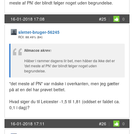
meste af PN' der blindt følger noget uden begrundelse.
16-01-2018 17:08
#25
|
0
slettet-bruger-56245
ROI: 88.49%
(84)
Nimacos skrev:
Håber i rammer dagens lir bet, men håber da ikke det er
'det meste af PN' der blindt følger noget uden
begrundelse.
"det meste af PN" var måske i overkanten, men jeg gætter
på at en del har prøvet bettet.
Hvad siger du til Leicester -1,5 til 1,81 (oddset er faldet ca.
0,1 i dag)?
16-01-2018 17:11
#26
|
0