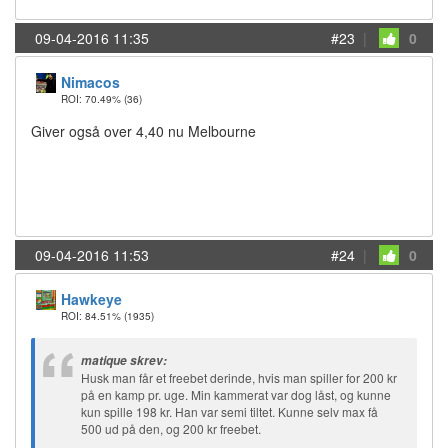
09-04-2016 11:35
#23
|
0
Nimacos
ROI: 70.49%
(36)
Giver også over 4,40 nu Melbourne
09-04-2016 11:53
#24
|
0
Hawkeye
ROI: 84.51%
(1935)
matique skrev:
Husk man får et freebet derinde, hvis man spiller for 200 kr
på en kamp pr. uge. Min kammerat var dog låst, og kunne
kun spille 198 kr. Han var semi tiltet. Kunne selv max få
500 ud på den, og 200 kr freebet.