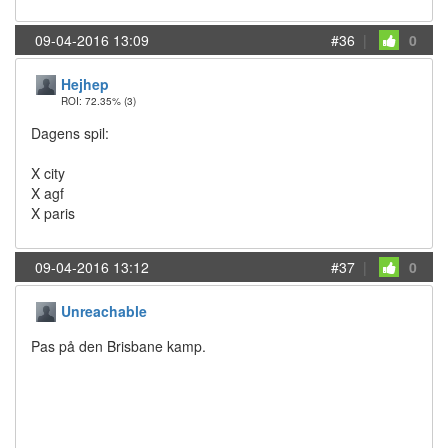
09-04-2016 13:09
#36
|
0
Hejhep
ROI: 72.35%
(3)
Dagens spil:
X city
X agf
X paris
09-04-2016 13:12
#37
|
0
Unreachable
Pas på den Brisbane kamp.