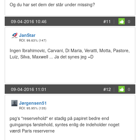
Og du har set dem der står under missing?
09-04-2016 10:46
#11
|
0
JanStar
ROI: 99.63%
(147)
Ingen Ibrahimovic, Carvani, Di Maria, Veratti, Motta, Pastore,
Luiz, Silva, Maxwell ... Ja det synes jeg =D
09-04-2016 11:01
#12
|
0
Jørgensen51
ROI: 95.95%
(135)
psg's "reservehold" er stadig på papiret bedre end
guingamps førstehold, syntes enlig de indeholder noget
værdi Paris reserverne