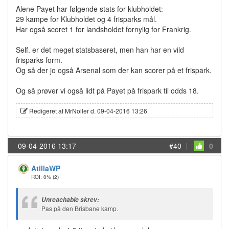
Alene Payet har følgende stats for klubholdet:
29 kampe for Klubholdet og 4 frisparks mål.
Har også scoret 1 for landsholdet fornylig for Frankrig.
Self. er det meget statsbaseret, men han har en vild
frisparks form.
Og så der jo også Arsenal som der kan scorer på et frispark.
Og så prøver vi også lidt på Payet på frispark til odds 18.
Redigeret af MrNoller d. 09-04-2016 13:26
09-04-2016 13:17
#40
|
0
AtillaWP
ROI: 0%
(2)
Unreachable skrev:
Pas på den Brisbane kamp.