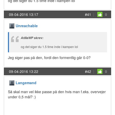
og det siger du 1.5 time inde i kampen lol
09-04-2016 13:17
#41
|
0
Unreachable
AtillaWP skrev:
og det siger du 1.5 time inde i kampen lol
Jeg siger pas på den, fordi den formentlig går 0-0?
09-04-2016 13:22
#42
|
0
Langemand
Så skal man vel ikke passe på den hvis man f.eks. overvejer
under 0,5 mål? :)