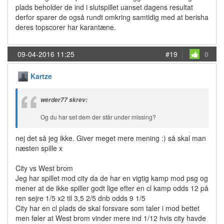
plads beholder de ind i slutspillet uanset dagens resultat
derfor sparer de også rundt omkring samtidig med at berisha
deres topscorer har karantæne.
09-04-2016 11:25
#19
|
0
Kartze
werder77 skrev:
Og du har set dem der står under missing?
nej det så jeg ikke. Giver meget mere mening :) så skal man
næsten spille x
City vs West brom
Jeg har spillet mod city da de har en vigtig kamp mod psg og
mener at de ikke spiller godt lige efter en cl kamp odds 12 på
ren sejre 1/5 x2 til 3,5 2/5 dnb odds 9 1/5
City har en cl plads de skal forsvare som taler i mod bettet
men føler at West brom vinder mere ind 1/12 hvis city havde