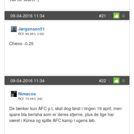
09-04-2016 11:34
#21
|
0
Jørgensen51
ROI: 95.95%
(135)
Chievo -0.25
09-04-2016 11:34
#22
|
0
Nimacos
ROI: 70.49%
(36)
De tænker kun AFC p.t, skal dog først i ringen 19 april, men
spare bla berisha som er deres stjerne, plus de lige har
været i Korea og spille AFC kamp i ugens løb.