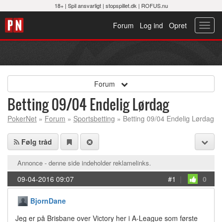
18+ |
Spil ansvarligt
|
stopspillet.dk
|
ROFUS.nu
Forum
Log ind
Opret
Toggl
navig
Forum
Betting 09/04 Endelig Lørdag
PokerNet
»
Forum
»
Sportsbetting
» Betting 09/04 Endelig Lørdag
Følg tråd
Annonce - denne side indeholder reklamelinks.
09-04-2016 09:07
#1
|
0
BjornDane
Jeg er på Brisbane over Victory her i A-League som første