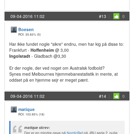
09-04-2016 11:02
#13
|
0
Boesen
ROI: 35.83%
(5)
Har ikke fundet nogle "sikre" endnu, men har kig på disse to:
Frankfurt -
Hoffenheim
@ 3,00
Ingolstadt
- Gladbach @3,30
Er der nogle, der ved noget om Australsk fodbold?
Synes med Melbournes hjemmebanestatistik in mente, at
oddset på en hjemme sejr er meget pænt.
09-04-2016 11:02
#14
|
0
matique
ROI: 103.95%
(18)
matique skrev:
Der er en mindre gave på
NordicBet
på JBU serie 2, pulje