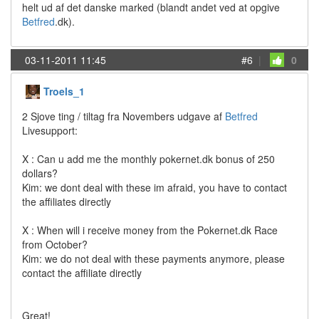
helt ud af det danske marked (blandt andet ved at opgive
Betfred
.dk).
03-11-2011 11:45
#6
|
0
Troels_1
2 Sjove ting / tiltag fra Novembers udgave af
Betfred
Livesupport:
X : Can u add me the monthly pokernet.dk bonus of 250
dollars?
Kim: we dont deal with these im afraid, you have to contact
the affiliates directly
X : When will i receive money from the Pokernet.dk Race
from October?
Kim: we do not deal with these payments anymore, please
contact the affiliate directly
Great!