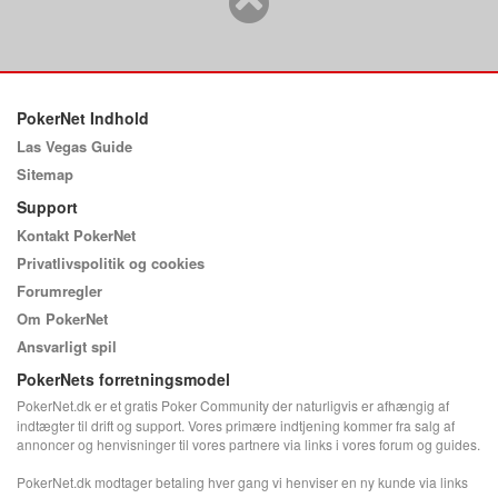
PokerNet Indhold
Las Vegas Guide
Sitemap
Support
Kontakt PokerNet
Privatlivspolitik og cookies
Forumregler
Om PokerNet
Ansvarligt spil
PokerNets forretningsmodel
PokerNet.dk er et gratis Poker Community der naturligvis er afhængig af
indtægter til drift og support. Vores primære indtjening kommer fra salg af
annoncer og henvisninger til vores partnere via links i vores forum og guides.
PokerNet.dk modtager betaling hver gang vi henviser en ny kunde via links