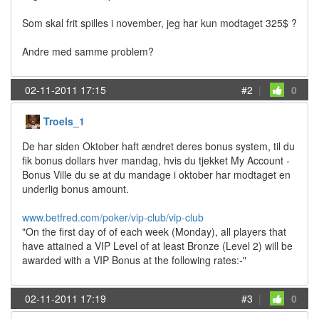
Som skal frit spilles i november, jeg har kun modtaget 325$ ?
Andre med samme problem?
02-11-2011 17:15
#2
|
0
Troels_1
De har siden Oktober haft ændret deres bonus system, til du
fik bonus dollars hver mandag, hvis du tjekket My Account -
Bonus Ville du se at du mandage i oktober har modtaget en
underlig bonus amount.
www.betfred.com/poker/vip-club/vip-club
"On the first day of of each week (Monday), all players that
have attained a VIP Level of at least Bronze (Level 2) will be
awarded with a VIP Bonus at the following rates:-"
02-11-2011 17:19
#3
|
0