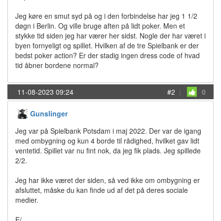
Jeg køre en smut syd på og i den forbindelse har jeg 1 1/2
døgn i Berlin. Og ville bruge aften på lidt poker. Men et
stykke tid siden jeg har værer her sidst. Nogle der har været i
byen fornyeligt og spillet. Hvilken af de tre Spielbank er der
bedst poker action? Er der stadig ingen dress code of hvad
tid åbner bordene normal?
11-08-2023 09:24
#2
|
0
Gunslinger
Jeg var på Spielbank Potsdam i maj 2022. Der var de igang
med ombygning og kun 4 borde til rådighed, hvilket gav lidt
ventetid. Spillet var nu fint nok, da jeg fik plads. Jeg spillede
2/2.
Jeg har ikke været der siden, så ved ikke om ombygning er
afsluttet, måske du kan finde ud af det på deres sociale
medier.
E/