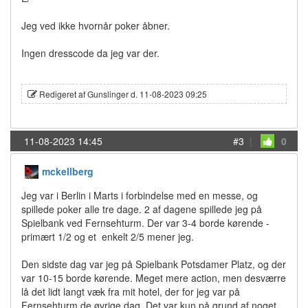
Jeg ved ikke hvornår poker åbner.
Ingen dresscode da jeg var der.
Redigeret af Gunslinger d. 11-08-2023 09:25
11-08-2023 14:45
#3
|
0
mckellberg
Jeg var i Berlin i Marts i forbindelse med en messe, og
spillede poker alle tre dage. 2 af dagene spillede jeg på
Spielbank ved Fernsehturm. Der var 3-4 borde kørende -
primært 1/2 og et enkelt 2/5 mener jeg.
Den sidste dag var jeg på Spielbank Potsdamer Platz, og der
var 10-15 borde kørende. Meget mere action, men desværre
lå det lidt langt væk fra mit hotel, der for jeg var på
Fernsehturm de øvrige dag. Det var kun på grund af noget