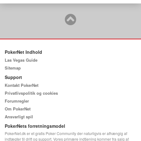
PokerNet Indhold
Las Vegas Guide
Sitemap
Support
Kontakt PokerNet
Privatlivspolitik og cookies
Forumregler
Om PokerNet
Ansvarligt spil
PokerNets forretningsmodel
PokerNet.dk er et gratis Poker Community der naturligvis er afhængig af
indtægter til drift og support. Vores primære indtjening kommer fra salg af