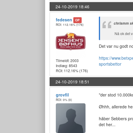
24-10-2019 18:46
fedesen
OP
chrismm sk
ROI: 112.16%
(176)
Nå ok det v
Det var nu godt n
https://www.betxpe
Tilmeldt:
2003
sportsbettor
Indlæg: 8543
ROI: 112.16%
(176)
24-10-2019 18:51
grovfil
"der stod 10.000k
ROI: 0%
(0)
Øhhh, allerede her
håber Sebbers pro
det her...