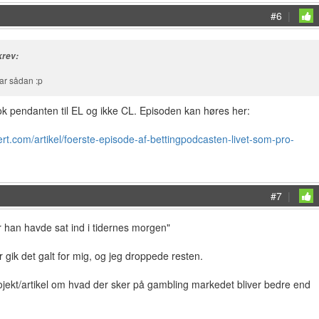
#6
|
rev:
ar sådan :p
ok pendanten til EL og ikke CL. Episoden kan høres her:
rt.com/artikel/foerste-episode-af-bettingpodcasten-livet-som-pro-
#7
|
r han havde sat ind i tidernes morgen"
 gik det galt for mig, og jeg droppede resten.
jekt/artikel om hvad der sker på gambling markedet bliver bedre end