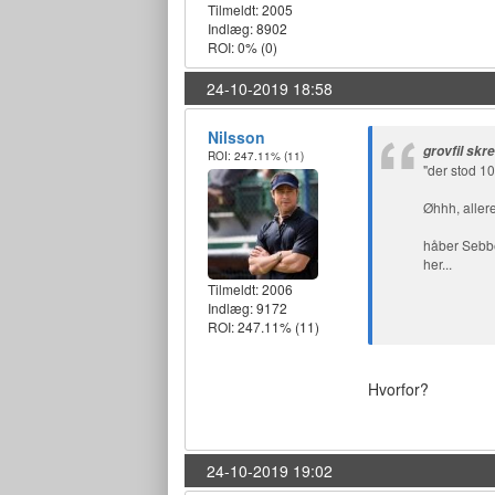
Tilmeldt:
2005
Indlæg: 8902
ROI: 0%
(0)
24-10-2019 18:58
Nilsson
grovfil skr
ROI: 247.11%
(11)
"der stod 1
Øhhh, allere
håber Sebbe
her...
Tilmeldt:
2006
Indlæg: 9172
ROI: 247.11%
(11)
Hvorfor?
24-10-2019 19:02