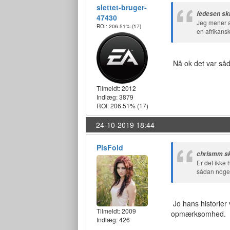
slettet-bruger-
fedesen sk
47430
Jeg mener a
ROI: 206.51%
(17)
en afrikans
Nå ok det var såd
Tilmeldt:
2012
Indlæg: 3879
ROI: 206.51%
(17)
24-10-2019 18:44
PlsFold
chrismm sk
Er det ikke
sådan noge
Jo hans historier 
Tilmeldt:
2009
opmærksomhed.
Indlæg: 426