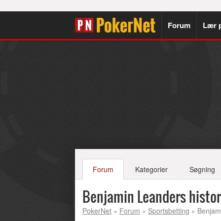
Forum
Lær 
Forum
Kategorier
Søgning
Benjamin Leanders histor
PokerNet
»
Forum
»
Sportsbetting
» Benjami