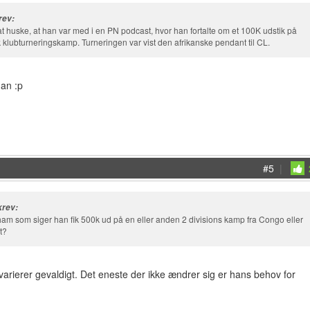
rev:
t huske, at han var med i en PN podcast, hvor han fortalte om et 100K udstik på
k klubturneringskamp. Turneringen var vist den afrikanske pendant til CL.
an :p
#5
|
rev:
 ham som siger han fik 500k ud på en eller anden 2 divisions kamp fra Congo eller
t?
varierer gevaldigt. Det eneste der ikke ændrer sig er hans behov for