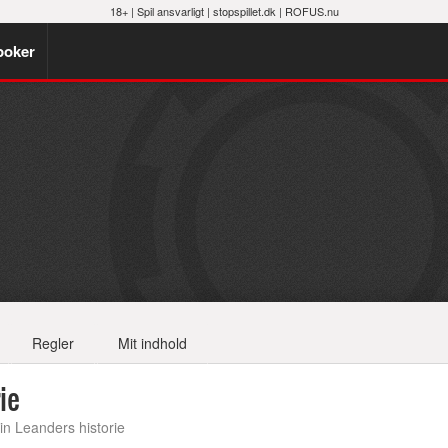
18+ |
Spil ansvarligt
|
stopspillet.dk
|
ROFUS.nu
poker
Regler
Mit indhold
ie
n Leanders historie