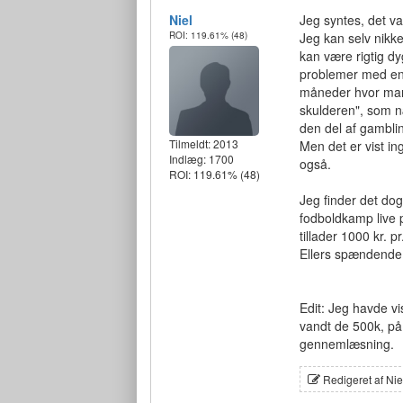
Niel
Jeg syntes, det v
ROI: 119.61%
(48)
Jeg kan selv nikke
kan være rigtig dy
problemer med en 
måneder hvor man 
skulderen", som næ
den del af gambli
Tilmeldt:
2013
Men det er vist i
Indlæg: 1700
også.
ROI: 119.61%
(48)
Jeg finder det dog
fodboldkamp live 
tillader 1000 kr. 
Ellers spændende 
Edit: Jeg havde vi
vandt de 500k, på 
gennemlæsning.
Redigeret af Nie