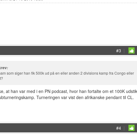
#3
|
rev:
 ham som siger han fik 500k ud på en eller anden 2 divisions kamp fra Congo eller
t?
e, at han var med i en PN podcast, hvor han fortalte om et 100K udsti
lubturneringskamp. Turneringen var vist den afrikanske pendant til CL.
#4
|