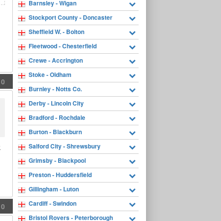
Barnsley - Wigan
Stockport County - Doncaster
Sheffield W. - Bolton
Fleetwood - Chesterfield
Crewe - Accrington
Stoke - Oldham
0
Burnley - Notts Co.
Derby - Lincoln City
Bradford - Rochdale
Burton - Blackburn
Salford City - Shrewsbury
k
Grimsby - Blackpool
Preston - Huddersfield
Gillingham - Luton
Cardiff - Swindon
0
Bristol Rovers - Peterborough