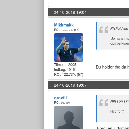
24-10-2019 19:04
Mikkmakk
PlsFold skr
ROI: 122.73%
(57)
Jo hans hist
opmærkso
Tilmeldt:
2005
Du holder dig da he
Indlæg: 19161
ROI: 122.73%
(57)
24-10-2019 19:07
grovfil
Nilsson sk
ROI: 0%
(0)
Hvorfor?
Fordi en ludoman