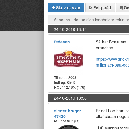
Skriv et svar
Følg tråd
G
Annonce - denne side indeholder reklame
24-10-2019 18:14
fedesen
Så har Benjamin Le
branchen.
https://www.dr.dk/
millionaer-paa-od
Tilmeldt:
2003
Indlæg: 8543
ROI: 112.16%
(176)
24-10-2019 18:36
slettet-bruger-
Er det ikke ham s
47430
eller sådan noget
ROI: 206.51%
(17)
Redigeret af ch