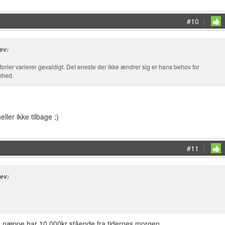
#10
|
ev:
orier varierer gevaldigt. Det eneste der ikke ændrer sig er hans behov for
mhed.
ller ikke tilbage ;)
#11
|
rev:
 næppe har 10.000kr stående fra tidernes morgen.