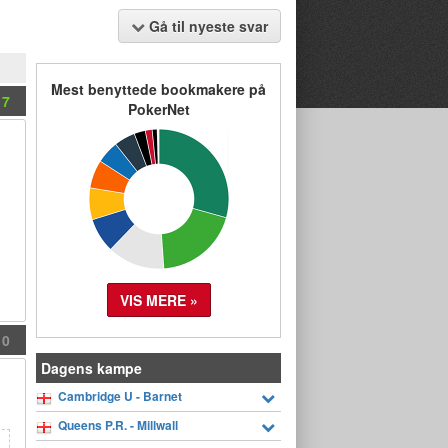
Gå til nyeste svar
Mest benyttede bookmakere på
7
PokerNet
VIS MERE »
0
Dagens kampe
Cambridge U - Barnet
Queens P.R. - Millwall