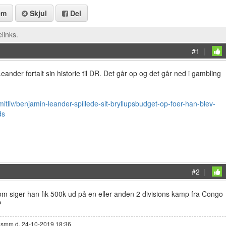
em
Skjul
Del
links.
#1
|
ander fortalt sin historie til DR. Det går op og det går ned i gambling
mitliv/benjamin-leander-spillede-sit-bryllupsbudget-op-foer-han-blev-
ds
#2
|
om siger han fik 500k ud på en eller anden 2 divisions kamp fra Congo
?
rismm d. 24-10-2019 18:36