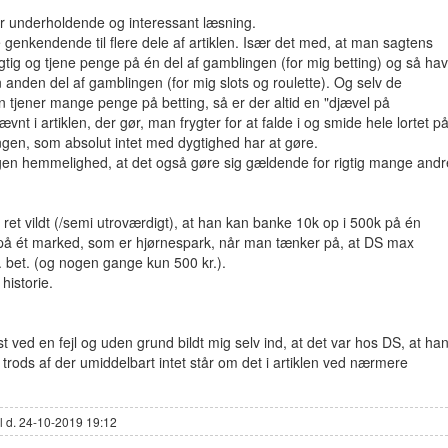
ar underholdende og interessant læsning.
 genkendende til flere dele af artiklen. Især det med, at man sagtens
gtig og tjene penge på én del af gamblingen (for mig betting) og så ha
anden del af gamblingen (for mig slots og roulette). Og selv de
tjener mange penge på betting, så er der altid en "djævel på
vnt i artiklen, der gør, man frygter for at falde i og smide hele lortet p
ngen, som absolut intet med dygtighed har at gøre.
ngen hemmelighed, at det også gøre sig gældende for rigtig mange andr
 ret vildt (/semi utroværdigt), at han kan banke 10k op i 500k på én
på ét marked, som er hjørnespark, når man tænker på, at DS max
pr. bet. (og nogen gange kun 500 kr.).
historie.
st ved en fejl og uden grund bildt mig selv ind, at det var hos DS, at ha
trods af der umiddelbart intet står om det i artiklen ved nærmere
l d. 24-10-2019 19:12