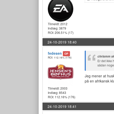
Tilmeldt:
2012
Indlæg: 3879
ROI: 206.51%
(17)
24-10-2019 18:40
fedesen
OP
chrismm sk
ROI: 112.16%
(176)
Er det ikke
sådan noge
Jeg mener at husk
på en afrikansk k
Tilmeldt:
2003
Indlæg: 8543
ROI: 112.16%
(176)
24-10-2019 18:41