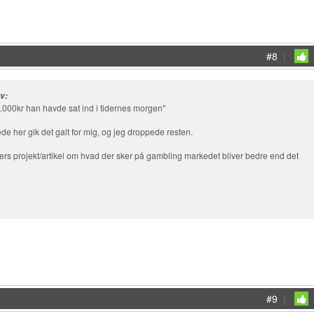
#8
|
ev:
0.000kr han havde sat ind i tidernes morgen"
de her gik det galt for mig, og jeg droppede resten.
rs projekt/artikel om hvad der sker på gambling markedet bliver bedre end det
#9
|