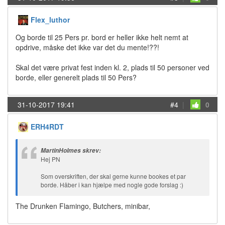
Flex_luthor
Og borde til 25 Pers pr. bord er heller ikke helt nemt at
opdrive, måske det ikke var det du mente!??!
Skal det være privat fest inden kl. 2, plads til 50 personer ved
borde, eller generelt plads til 50 Pers?
31-10-2017 19:41
#4
|
0
ERH4RDT
MartinHolmes skrev:
Hej PN
Som overskriften, der skal gerne kunne bookes et par
borde. Håber i kan hjælpe med nogle gode forslag :)
The Drunken Flamingo, Butchers, minibar,