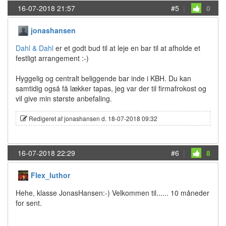
16-07-2018 21:57
#5
|
0
jonashansen
Dahl & Dahl
er et godt bud til at leje en bar til at afholde et
festligt arrangement :-)
Hyggelig og centralt beliggende bar inde i KBH. Du kan
samtidig også få lækker tapas, jeg var der til firmafrokost og
vil give min største anbefaling.
Redigeret af jonashansen d. 18-07-2018 09:32
16-07-2018 22:29
#6
|
8
Flex_luthor
Hehe, klasse JonasHansen:-) Velkommen til...... 10 måneder
for sent.