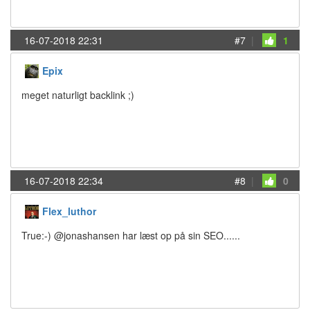
16-07-2018 22:31
#7
|
1
Epix
meget naturligt backlink ;)
16-07-2018 22:34
#8
|
0
Flex_luthor
True:-) @jonashansen har læst op på sin SEO......