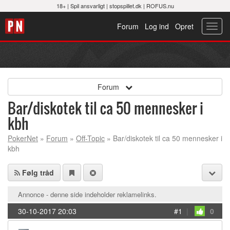
18+ |
Spil ansvarligt
|
stopspillet.dk
|
ROFUS.nu
Forum
Log ind
Opret
Toggl
navig
Forum
Bar/diskotek til ca 50 mennesker i
kbh
PokerNet
»
Forum
»
Off-Topic
» Bar/diskotek til ca 50 mennesker i
kbh
Følg tråd
Annonce - denne side indeholder reklamelinks.
30-10-2017 20:03
#1
|
0