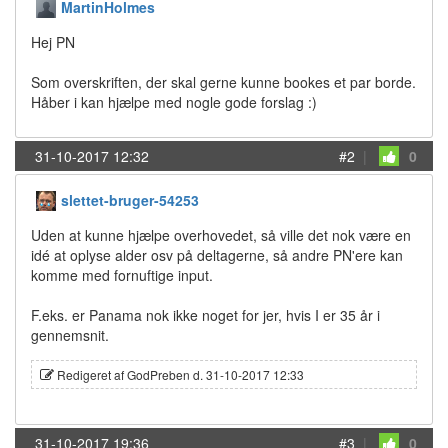
MartinHolmes
Hej PN
Som overskriften, der skal gerne kunne bookes et par borde.
Håber i kan hjælpe med nogle gode forslag :)
31-10-2017 12:32
#2
|
0
slettet-bruger-54253
Uden at kunne hjælpe overhovedet, så ville det nok være en
idé at oplyse alder osv på deltagerne, så andre PN'ere kan
komme med fornuftige input.
F.eks. er Panama nok ikke noget for jer, hvis I er 35 år i
gennemsnit.
Redigeret af GodPreben d. 31-10-2017 12:33
31-10-2017 19:36
#3
|
0