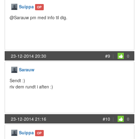
Suippa
OP
@Sarauw pm med info til dig.
23-12-2014 20:30
#9
|
0
Sarauw
Sendt :)
riv dem rundt i aften :)
23-12-2014 21:16
#10
|
0
Suippa
OP