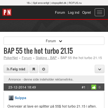
18+ |
Spil ansvarligt
|
stopspillet.dk
|
ROFUS.nu
Forum
Log ind
Opret
Toggl
navig
Forum
BAP 55 the hot turbo 21.15
PokerNet
»
Forum
»
Staking - BAP
» BAP 55 the hot turbo 21.15
Følg tråd
Annonce - denne side indeholder reklamelinks.
23-12-2014 18:49
#1
|
0
Suippa
Overvejer at lave en splitter på 55$ hot turbo 21.15 i aften.