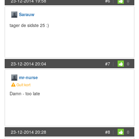
23-12-2014 19:58
#6
|
0
Sarauw
tager de sidste 25 :)
23-12-2014 20:04
#7
|
0
mr-nurse
Gult kort
Damn - too late
23-12-2014 20:28
#8
|
0