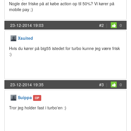
Nogle der friske på at købe action op til 50%? Vi kører på
mobile pay ;)
23-12-2014 19:03
#2
|
0
Xsuited
Hvis du kører på big55 istedet for turbo kunne jeg være frisk
:)
23-12-2014 19:35
#3
|
0
Suippa
OP
Tror jeg holder fast i turbo'en :)