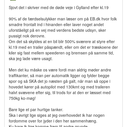
Sjovt det i skriver med de døde veje i Gylland efter kl.19
90% af de færdselsulykker man læser om på EB.dk hvor folk
smadre frontalt ind i hinanden eller laver noget andet
uforståeligt på en vej med verdens bedste udsyn, sker
pussigt nok derovre.
Om det så skyldes at en bil blir 500% sværere at styre efter
kl.19 med en trailer påspændt, eller om det er træskoene der
kiler sig fast mellem speederen og bremsen på samme tid,
ska jeg lade være usagt.
Men det ku måske os være fordi man aldrig møder andre
traffikanter, så man per automatik ligger og fylder begge
spor og så SKA det jo næsten gå galt, når man så oppe i
hovedet kører på autopilot med 130kmt og med traileren
halvt svævene efter sig, til trods for at den er læsset med
750kg ko-møg!
Bare lige et par hurtige tanker.
Ska i øvrigt lige siges at jeg overhovedet ik har nogen
fordomme over for jyder i den her sammenhæng.
Ku bare ik lige komme frem til andre grunde...