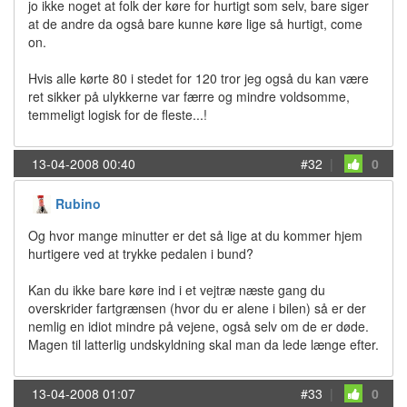
jo ikke noget at folk der køre for hurtigt som selv, bare siger
at de andre da også bare kunne køre lige så hurtigt, come
on.
Hvis alle kørte 80 i stedet for 120 tror jeg også du kan være
ret sikker på ulykkerne var færre og mindre voldsomme,
temmeligt logisk for de fleste...!
13-04-2008 00:40
#32
|
0
Rubino
Og hvor mange minutter er det så lige at du kommer hjem
hurtigere ved at trykke pedalen i bund?
Kan du ikke bare køre ind i et vejtræ næste gang du
overskrider fartgrænsen (hvor du er alene i bilen) så er der
nemlig en idiot mindre på vejene, også selv om de er døde.
Magen til latterlig undskyldning skal man da lede længe efter.
13-04-2008 01:07
#33
|
0