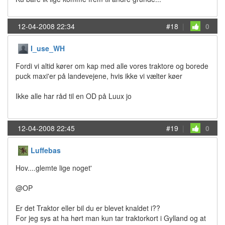
12-04-2008 22:34
#18
|
0
I_use_WH
Fordi vi altid kører om kap med alle vores traktore og borede
puck maxi'er på landevejene, hvis ikke vi vælter køer
Ikke alle har råd til en OD på Luux jo
12-04-2008 22:45
#19
|
0
Luffebas
Hov....glemte lige noget'
@OP
Er det Traktor eller bil du er blevet knaldet i??
For jeg sys at ha hørt man kun tar traktorkort i Gylland og at