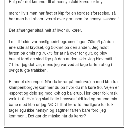
Enig når det kommer til at hensynsfuld kørsel er key.
men: "Hvis man har fået et klip for en færdselsforseelse, så
har man helt sikkert været over grænsen for hensynsløshed "
Det afhænger altså helt af hvor du kører.
I mit tilfælde var hastighedsbegrænsningen 70km/t på den
ene side af krydset, og 50km/t på den anden. Jeg holdt
farten på omkring 70-75 for at nå over for gult, og blev
bustet fordi de stod lige på den anden side. Jeg blev målt til
71 tror jeg det var, mens jeg var ved at tage farten af og i
øvrigt fulgte trafikken.
Et andet eksempel. Når du kører på motorvejen mod kbh fra
klampenborgvej kommer du på hvor du må køre 90. Vejen er
4sporet og dele sig mod kbh og ballerup. Her kører folk rask
væk 110. Hvis jeg skal flette hensynsfuldt ind og ramme min
bane mod kbh er jeg NØDT til at køre lidt hurtigere for folk
tager sgu ikke hensyn og sagtner farten bare fordi jeg
kommer... Det gør de måske når du kører?