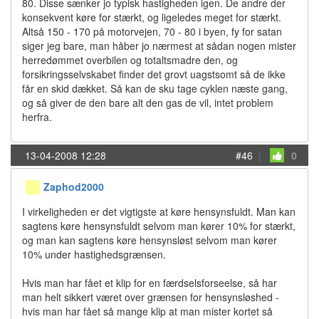
80. Disse sænker jo typisk hastigheden igen. De andre der
konsekvent køre for stærkt, og ligeledes meget for stærkt.
Altså 150 - 170 på motorvejen, 70 - 80 i byen, fy for satan
siger jeg bare, man håber jo nærmest at sådan nogen mister
herredømmet overbilen og totaltsmadre den, og
forsikringsselvskabet finder det grovt uagstsomt så de ikke
får en skid dækket. Så kan de sku tage cyklen næste gang,
og så giver de den bare alt den gas de vil, intet problem
herfra.
13-04-2008 12:28
#46
|
0
Zaphod2000
I virkeligheden er det vigtigste at køre hensynsfuldt. Man kan
sagtens køre hensynsfuldt selvom man kører 10% for stærkt,
og man kan sagtens køre hensynsløst selvom man kører
10% under hastighedsgrænsen.
Hvis man har fået et klip for en færdselsforseelse, så har
man helt sikkert været over grænsen for hensynsløshed -
hvis man har fået så mange klip at man mister kortet så