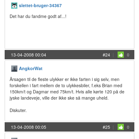
slettet-bruger-34367
Det har du fandme godt af...!
13-04-2008 00:04
#24
|
0
AngkorWat
Årsagen til de fleste ulykker er ikke farten i sig selv, men
forskellen i fart mellem de to ulykkesbiler, f.eks Brian med
150km/t og Dagmar med 75km/t. Hvis alle kørte 120 på de
jyske landeveje, ville der ikke ske så mange uheld.
Diskuter.
13-04-2008 00:05
#25
|
0