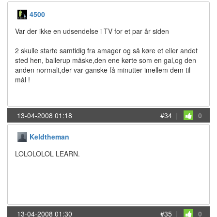
4500
Var der ikke en udsendelse i TV for et par år siden
2 skulle starte samtidig fra amager og så køre et eller andet
sted hen, ballerup måske,den ene kørte som en gal,og den
anden normalt,der var ganske få minutter imellem dem til
mål !
13-04-2008 01:18
#34
|
0
Keldtheman
LOLOLOLOL LEARN.
13-04-2008 01:30
#35
|
0