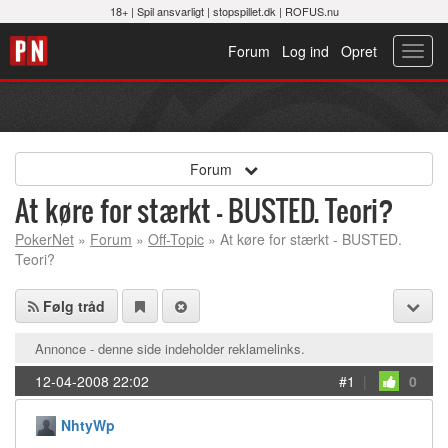
18+ |
Spil ansvarligt
|
stopspillet.dk
|
ROFUS.nu
Forum
Log ind
Opret
Toggl
navig
Forum
At køre for stærkt - BUSTED. Teori?
PokerNet
»
Forum
»
Off-Topic
» At køre for stærkt - BUSTED.
Teori?
Følg tråd
Annonce - denne side indeholder reklamelinks.
12-04-2008 22:02
#1
|
0
NhtyWp