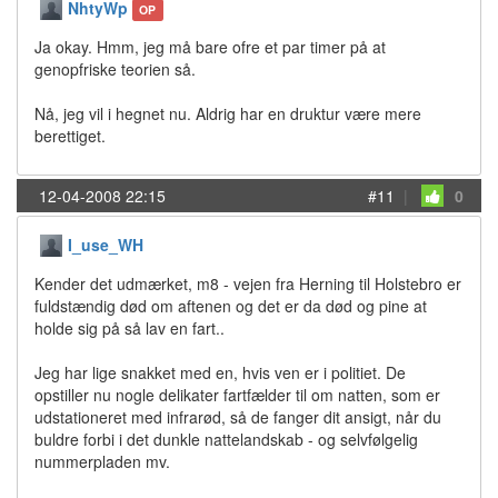
NhtyWp
OP
Ja okay. Hmm, jeg må bare ofre et par timer på at
genopfriske teorien så.
Nå, jeg vil i hegnet nu. Aldrig har en druktur være mere
berettiget.
12-04-2008 22:15
#11
|
0
I_use_WH
Kender det udmærket, m8 - vejen fra Herning til Holstebro er
fuldstændig død om aftenen og det er da død og pine at
holde sig på så lav en fart..
Jeg har lige snakket med en, hvis ven er i politiet. De
opstiller nu nogle delikater fartfælder til om natten, som er
udstationeret med infrarød, så de fanger dit ansigt, når du
buldre forbi i det dunkle nattelandskab - og selvfølgelig
nummerpladen mv.