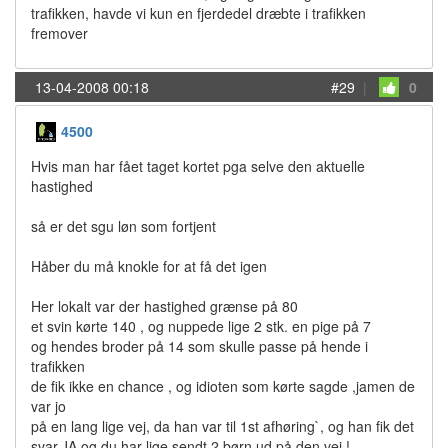
trafikken, havde vi kun en fjerdedel dræbte i trafikken
fremover
13-04-2008 00:18
#29
|
0
4500
Hvis man har fået taget kortet pga selve den aktuelle
hastighed
så er det sgu løn som fortjent
Håber du må knokle for at få det igen
Her lokalt var der hastighed grænse på 80
et svin kørte 140 , og nuppede lige 2 stk. en pige på 7
og hendes broder på 14 som skulle passe på hende i
trafikken
de fik ikke en chance , og idioten som kørte sagde ,jamen de
var jo
på en lang lige vej, da han var til 1st afhøring`, og han fik det
svar,JA og du har lige sendt 2 børn ud på den vej !