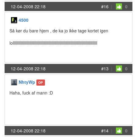
12-04-2008 22:18
#16
|
0
4500
Så kør du bare hjem , de ka jo ikke tage kortet igen
lollllllllllllllllllllllllllllllllllllllllllllllllllllllllllllllllllllllllllllllllllllllllllll
12-04-2008 22:18
#13
|
0
NhtyWp
OP
Haha, fuck af mann :D
12-04-2008 22:18
#14
|
0