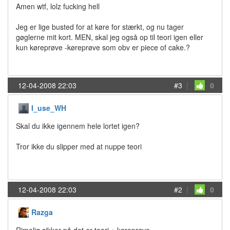
Amen wtf, lolz fucking hell
Jeg er lige busted for at køre for stærkt, og nu tager
gøglerne mit kort. MEN, skal jeg også op til teori igen eller
kun køreprøve -køreprøve som obv er piece of cake.?
12-04-2008 22:03
#3
|
0
I_use_WH
Skal du ikke igennem hele lortet igen?
Tror ikke du slipper med at nuppe teori
12-04-2008 22:03
#2
|
0
Razga