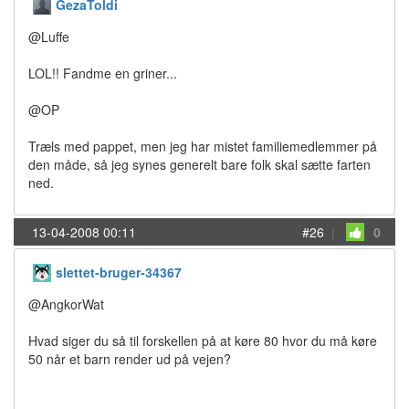
GezaToldi
@Luffe
LOL!! Fandme en griner...
@OP
Træls med pappet, men jeg har mistet familiemedlemmer på
den måde, så jeg synes generelt bare folk skal sætte farten
ned.
13-04-2008 00:11
#26
|
0
slettet-bruger-34367
@AngkorWat
Hvad siger du så til forskellen på at køre 80 hvor du må køre
50 når et barn render ud på vejen?