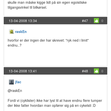
skulle man måske kigge lidt på sin egen egoistiske
tilgangsvinkel til bilkørsel.
13-04-2008 13:34
#47
|
0
raskEn
hvorfor er der ingen der har skrevet: "ryk ned i limit"
endnu..?
13-04-2008 13:41
#48
|
0
jfac
@raskEn
Fordi vi (cyklister) ikke har lyst til at have endnu flere tumper
der ikke fatter hvordan man opfører sig på en cykelsti :D