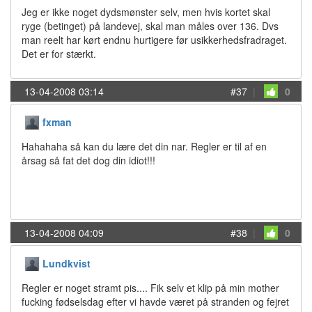
Jeg er ikke noget dydsmønster selv, men hvis kortet skal
ryge (betinget) på landevej, skal man måles over 136. Dvs
man reelt har kørt endnu hurtigere før usikkerhedsfradraget.
Det er for stærkt.
13-04-2008 03:14
#37
|
0
fxman
Hahahaha så kan du lære det din nar. Regler er til af en
årsag så fat det dog din idiot!!!
13-04-2008 04:09
#38
|
0
Lundkvist
Regler er noget stramt pis.... Fik selv et klip på min mother
fucking fødselsdag efter vi havde været på stranden og fejret