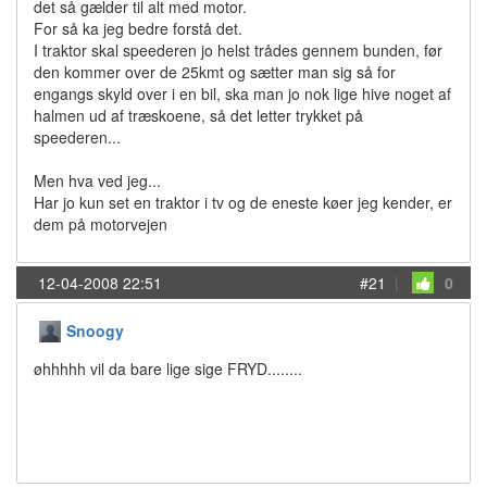
det så gælder til alt med motor.
For så ka jeg bedre forstå det.
I traktor skal speederen jo helst trådes gennem bunden, før
den kommer over de 25kmt og sætter man sig så for
engangs skyld over i en bil, ska man jo nok lige hive noget af
halmen ud af træskoene, så det letter trykket på
speederen...
Men hva ved jeg...
Har jo kun set en traktor i tv og de eneste køer jeg kender, er
dem på motorvejen
12-04-2008 22:51
#21
|
0
Snoogy
øhhhhh vil da bare lige sige FRYD........