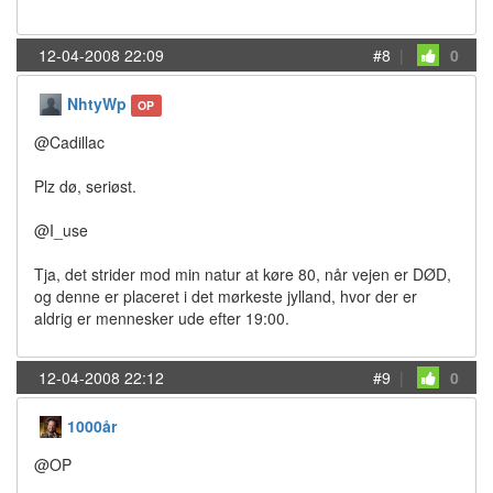
12-04-2008 22:09
#8
|
0
NhtyWp
OP
@Cadillac
Plz dø, seriøst.
@I_use
Tja, det strider mod min natur at køre 80, når vejen er DØD,
og denne er placeret i det mørkeste jylland, hvor der er
aldrig er mennesker ude efter 19:00.
12-04-2008 22:12
#9
|
0
1000år
@OP