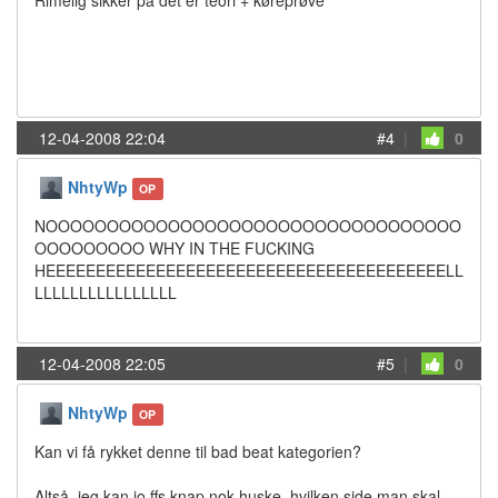
Rimelig sikker på det er teori + køreprøve
12-04-2008 22:04
#4
|
0
NhtyWp
OP
NOOOOOOOOOOOOOOOOOOOOOOOOOOOOOOOOOO
OOOOOOOOO WHY IN THE FUCKING
HEEEEEEEEEEEEEEEEEEEEEEEEEEEEEEEEEEEEEEEELL
LLLLLLLLLLLLLLLL
12-04-2008 22:05
#5
|
0
NhtyWp
OP
Kan vi få rykket denne til bad beat kategorien?
Altså, jeg kan jo ffs knap nok huske, hvilken side man skal