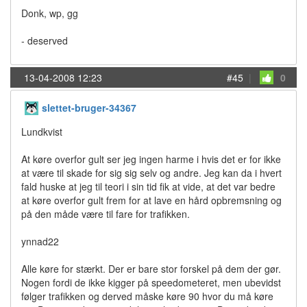
Donk, wp, gg
- deserved
13-04-2008 12:23
#45
|
0
slettet-bruger-34367
Lundkvist
At køre overfor gult ser jeg ingen harme i hvis det er for ikke
at være til skade for sig sig selv og andre. Jeg kan da i hvert
fald huske at jeg til teori i sin tid fik at vide, at det var bedre
at køre overfor gult frem for at lave en hård opbremsning og
på den måde være til fare for trafikken.
ynnad22
Alle køre for stærkt. Der er bare stor forskel på dem der gør.
Nogen fordi de ikke kigger på speedometeret, men ubevidst
følger trafikken og derved måske køre 90 hvor du må køre