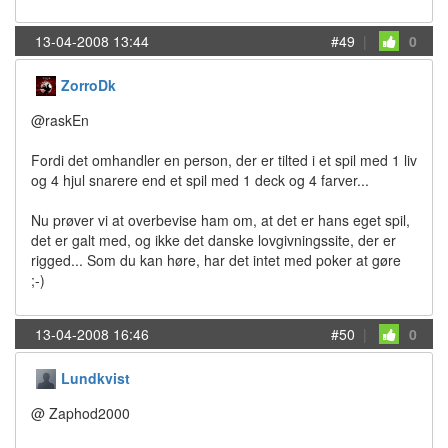
13-04-2008 13:44
#49
|
0
ZorroDk
@raskEn
Fordi det omhandler en person, der er tilted i et spil med 1 liv
og 4 hjul snarere end et spil med 1 deck og 4 farver...
Nu prøver vi at overbevise ham om, at det er hans eget spil,
det er galt med, og ikke det danske lovgivningssite, der er
rigged... Som du kan høre, har det intet med poker at gøre
;-)
13-04-2008 16:46
#50
|
0
Lundkvist
@ Zaphod2000