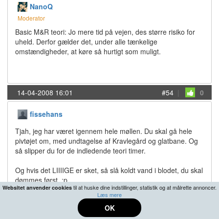
NanoQ
Moderator
Basic M&R teori: Jo mere tid på vejen, des større risiko for
uheld. Derfor gælder det, under alle tænkelige
omstændigheder, at køre så hurtigt som muligt.
14-04-2008 16:01
#54
|
0
fissehans
Tjah, jeg har været igennem hele møllen. Du skal gå hele
pivtøjet om, med undtagelse af Kravlegård og glatbane. Og
så slipper du for de indledende teori timer.
Og hvis det LIIIIGE er sket, så slå koldt vand i blodet, du skal
dømmes først. :p
til at huske dine indstillinger, statistik og at målrette annoncer.
Websitet anvender cookies
Læs mere
Jeg smider lige en PM, så kan du lige høre, hvordan og
OK
hvorledes min situation spillede sig ud. Nu handler det vel