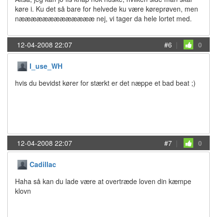
køre i. Ku det så bare for helvede ku være køreprøven, men
næææææææææææææ nej, vi tager da hele lortet med.
12-04-2008 22:07
#6
|
0
I_use_WH
hvis du bevidst kører for stærkt er det næppe et bad beat ;)
12-04-2008 22:07
#7
|
0
Cadillac
Haha så kan du lade være at overtræde loven din kæmpe
klovn