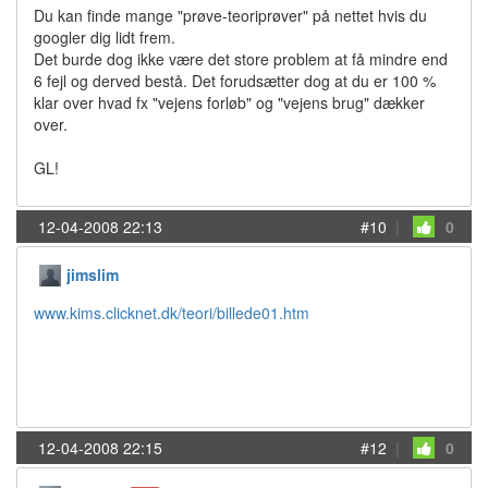
Du kan finde mange "prøve-teoriprøver" på nettet hvis du
googler dig lidt frem.
Det burde dog ikke være det store problem at få mindre end
6 fejl og derved bestå. Det forudsætter dog at du er 100 %
klar over hvad fx "vejens forløb" og "vejens brug" dækker
over.
GL!
12-04-2008 22:13
#10
|
0
jimslim
www.kims.clicknet.dk/teori/billede01.htm
12-04-2008 22:15
#12
|
0