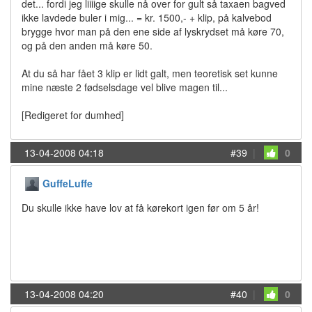
det... fordi jeg liiiige skulle nå over for gult så taxaen bagved
ikke lavdede buler i mig... = kr. 1500,- + klip, på kalvebod
brygge hvor man på den ene side af lyskrydset må køre 70,
og på den anden må køre 50.
At du så har fået 3 klip er lidt galt, men teoretisk set kunne
mine næste 2 fødselsdage vel blive magen til...
[Redigeret for dumhed]
13-04-2008 04:18
#39
|
0
GuffeLuffe
Du skulle ikke have lov at få kørekort igen før om 5 år!
13-04-2008 04:20
#40
|
0