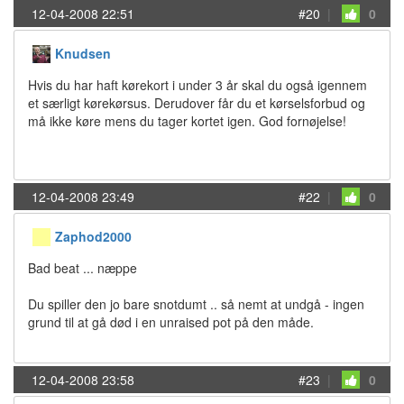
12-04-2008 22:51
#20
|
0
Knudsen
Hvis du har haft kørekort i under 3 år skal du også igennem
et særligt kørekørsus. Derudover får du et kørselsforbud og
må ikke køre mens du tager kortet igen. God fornøjelse!
12-04-2008 23:49
#22
|
0
Zaphod2000
Bad beat ... næppe
Du spiller den jo bare snotdumt .. så nemt at undgå - ingen
grund til at gå død i en unraised pot på den måde.
12-04-2008 23:58
#23
|
0