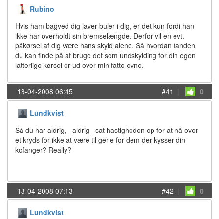
Rubino
Hvis ham bagved dig laver buler i dig, er det kun fordi han
ikke har overholdt sin bremselængde. Derfor vil en evt.
påkørsel af dig være hans skyld alene. Så hvordan fanden
du kan finde på at bruge det som undskylding for din egen
latterlige kørsel er ud over min fatte evne.
13-04-2008 06:45
#41
|
0
Lundkvist
Så du har aldrig, _aldrig_ sat hastigheden op for at nå over
et kryds for ikke at være til gene for dem der kysser din
kofanger? Really?
13-04-2008 07:13
#42
|
0
Lundkvist