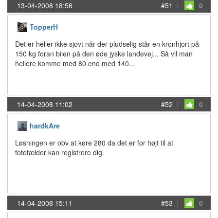
13-04-2008 18:56
#51
|
0
TopperH
Det er heller ikke sjovt når der pludselig står en kronhjort på
150 kg foran bilen på den øde jyske landevej... Så vil man
hellere komme med 80 end med 140...
14-04-2008 11:02
#52
|
0
hardkAre
Løsningen er obv at køre 280 da det er for højt til at
fotofælder kan registrere dig.
14-04-2008 15:11
#53
|
0