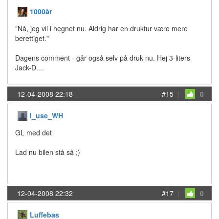
1000år
"Nå, jeg vil i hegnet nu. Aldrig har en druktur være mere
berettiget."
Dagens comment - går også selv på druk nu. Hej 3-liters
Jack-D....
12-04-2008 22:18
#15
|
0
I_use_WH
GL med det
Lad nu bilen stå så ;)
12-04-2008 22:32
#17
|
0
Luffebas