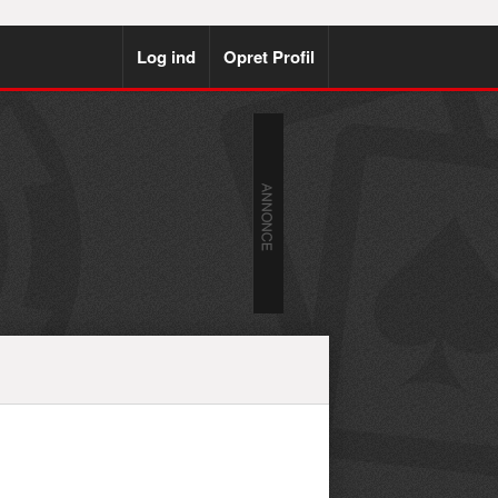
Log ind
Opret Profil