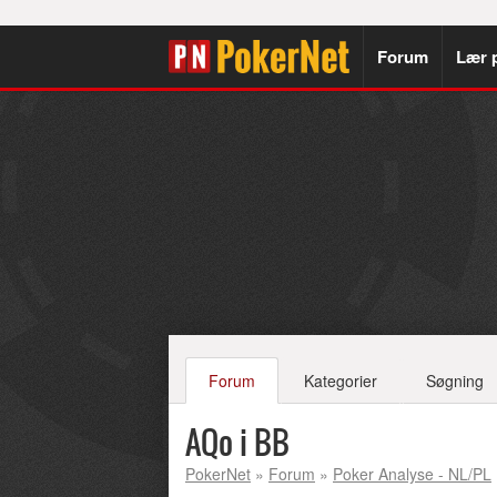
Forum
Lær 
Forum
Kategorier
Søgning
AQo i BB
PokerNet
»
Forum
»
Poker Analyse - NL/PL