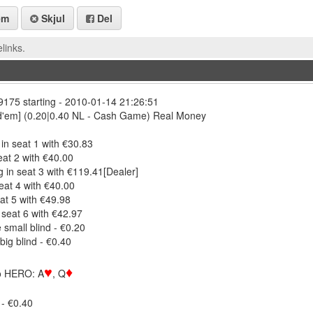
em
Skjul
Del
links.
175 starting - 2010-01-14 21:26:51
old'em] (0.20|0.40 NL - Cash Game) Real Money
 in seat 1 with €30.83
seat 2 with €40.00
 in seat 3 with €119.41[Dealer]
seat 4 with €40.00
at 5 with €49.98
 seat 6 with €42.97
 small blind - €0.20
ig blind - €0.40
♥
♦
to HERO: A
, Q
 - €0.40