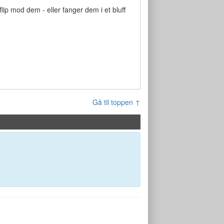
flip mod dem - eller fanger dem i et bluff
Gå til toppen ↑