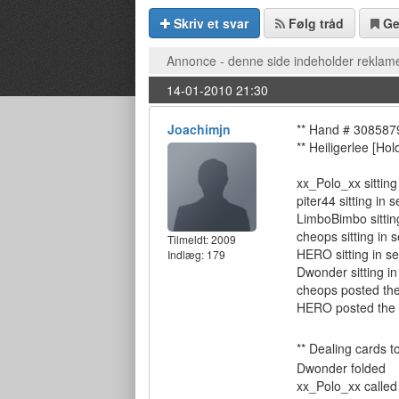
Skriv et svar
Følg tråd
G
Annonce - denne side indeholder reklame
14-01-2010 21:30
Joachimjn
** Hand # 3085879
** Heiligerlee [H
xx_Polo_xx sitting
piter44 sitting in 
LimboBimbo sitting
cheops sitting in 
Tilmeldt:
2009
HERO sitting in se
Indlæg: 179
Dwonder sitting in
cheops posted the
HERO posted the b
** Dealing cards 
Dwonder folded
xx_Polo_xx called