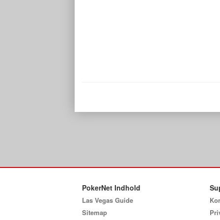
PokerNet Indhold
Su
Las Vegas Guide
Kon
Sitemap
Pri