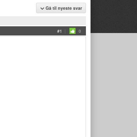
Gå til nyeste svar
#1
|
0