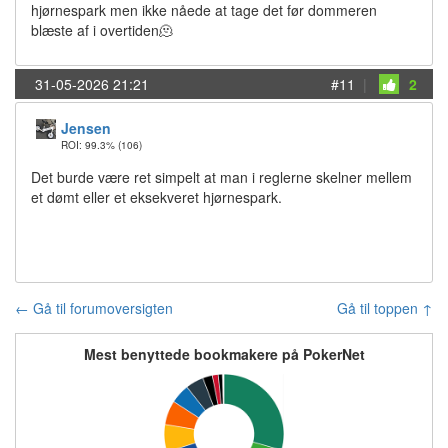
hjørnespark men ikke nåede at tage det før dommeren
blæste af i overtiden🫠
31-05-2026 21:21
#11
|
2
Jensen
ROI: 99.3%
(106)
Det burde være ret simpelt at man i reglerne skelner mellem
et dømt eller et eksekveret hjørnespark.
← Gå til forumoversigten
Gå til toppen ↑
Mest benyttede bookmakere på PokerNet