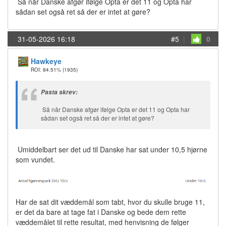
Så når Danske afgør ifølge Opta er det 11 og Opta har
sådan set også ret så der er intet at gøre?
31-05-2026 16:18
#5
|
0
Hawkeye
ROI: 84.51%
(1935)
Pasta skrev:
Så når Danske afgør ifølge Opta er det 11 og Opta har
sådan set også ret så der er intet at gøre?
Umiddelbart ser det ud til Danske har sat under 10,5 hjørne
som vundet.
Har de sat dit væddemål som tabt, hvor du skulle bruge 11,
er det da bare at tage fat i Danske og bede dem rette
væddemålet til rette resultat, med henvisning de følger