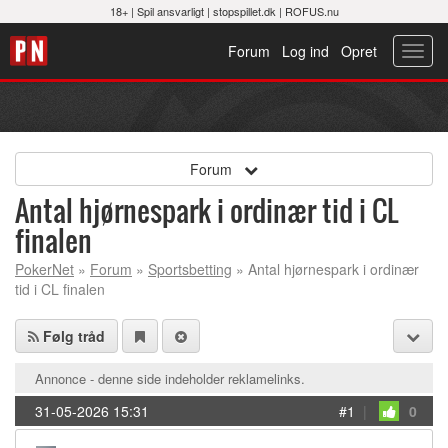
18+ |
Spil ansvarligt
|
stopspillet.dk
|
ROFUS.nu
Forum
Log ind
Opret
Toggl
navig
Forum
Antal hjørnespark i ordinær tid i CL
finalen
PokerNet
»
Forum
»
Sportsbetting
» Antal hjørnespark i ordinær
tid i CL finalen
Følg tråd
Annonce - denne side indeholder reklamelinks.
31-05-2026 15:31
#1
|
0