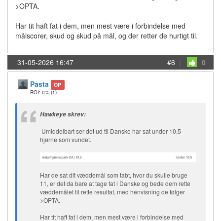
>OPTA.
Har tit haft fat i dem, men mest være i forbindelse med
målscorer, skud og skud på mål, og der retter de hurtigt til.
31-05-2026 16:47
#6
|
0
Pasta
OP
ROI: 0%
(1)
Hawkeye skrev:
Umiddelbart ser det ud til Danske har sat under 10,5
hjørne som vundet.
Har de sat dit væddemål som tabt, hvor du skulle bruge
11, er det da bare at tage fat i Danske og bede dem rette
væddemålet til rette resultat, med henvisning de følger
>OPTA.
Har tit haft fat i dem, men mest være i forbindelse med