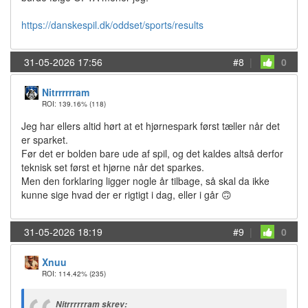
https://danskespil.dk/oddset/sports/results
31-05-2026 17:56
#8
|
0
Nitrrrrrram
ROI: 139.16%
(118)
Jeg har ellers altid hørt at et hjørnespark først tæller når det
er sparket.
Før det er bolden bare ude af spil, og det kaldes altså derfor
teknisk set først et hjørne når det sparkes.
Men den forklaring ligger nogle år tilbage, så skal da ikke
kunne sige hvad der er rigtigt i dag, eller i går 🙃
31-05-2026 18:19
#9
|
0
Xnuu
ROI: 114.42%
(235)
Nitrrrrrram skrev: