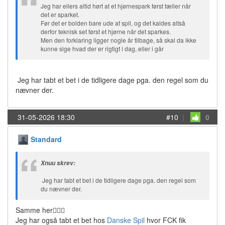
Jeg har ellers altid hørt at et hjørnespark først tæller når
det er sparket.
Før det er bolden bare ude af spil, og det kaldes altså
derfor teknisk set først et hjørne når det sparkes.
Men den forklaring ligger nogle år tilbage, så skal da ikke
kunne sige hvad der er rigtigt i dag, eller i går
Jeg har tabt et bet i de tidligere dage pga. den regel som du
nævner der.
31-05-2026 18:30
#10
|
0
Standard
Xnuu skrev:
Jeg har tabt et bet i de tidligere dage pga. den regel som
du nævner der.
Samme her🙋🏻‍♂️
Jeg har også tabt et bet hos
Danske Spil
hvor FCK fik