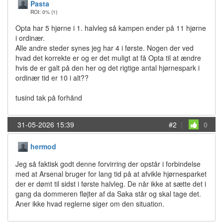
Pasta
ROI: 0%
(1)
Opta har 5 hjørne i 1. halvleg så kampen ender på 11 hjørne
i ordinær.
Alle andre steder synes jeg har 4 i første. Nogen der ved
hvad det korrekte er og er det muligt at få Opta til at ændre
hvis de er galt på den her og det rigtige antal hjørnespark i
ordinær tid er 10 i alt??
tusind tak på forhånd
31-05-2026 15:39
#2
|
0
hermod
Jeg så faktisk godt denne forvirring der opstår i forbindelse
med at Arsenal bruger for lang tid på at afvikle hjørnesparket
der er dømt til sidst i første halvleg. De når ikke at sætte det i
gang da dommeren fløjter af da Saka står og skal tage det.
Aner ikke hvad reglerne siger om den situation.