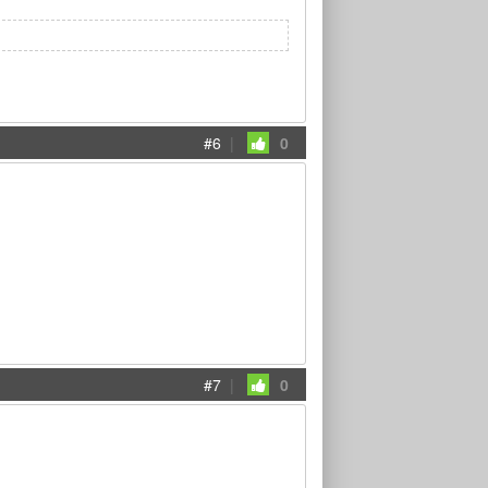
#6
|
0
#7
|
0