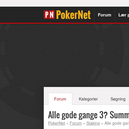
Forum
Lær 
Forum
Kategorier
Søgning
Alle gode gange 3? Sum
PokerNet
»
Forum
»
Staking
» Alle gode g