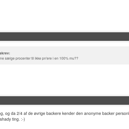
skrev:
e sælge procenter til ikke pn'ere i en 100% mu??
ng, og da 2/4 af de øvrige backere kender den anonyme backer personli
 shady ting. :-)