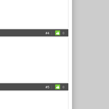
#4
|
0
#5
|
0