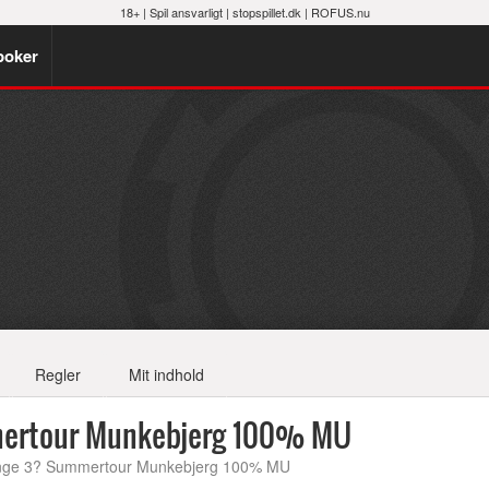
18+ |
Spil ansvarligt
|
stopspillet.dk
|
ROFUS.nu
poker
Regler
Mit indhold
mertour Munkebjerg 100% MU
ange 3? Summertour Munkebjerg 100% MU