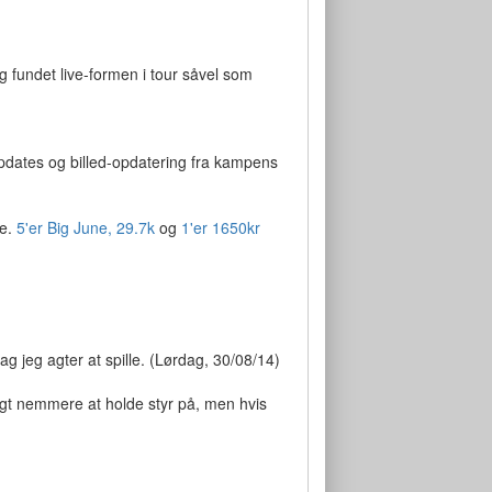
ig fundet live-formen i tour såvel som
ve updates og billed-opdatering fra kampens
de.
5'er Big June, 29.7k
og
1'er 1650kr
g jeg agter at spille. (Lørdag, 30/08/14)
ligt nemmere at holde styr på, men hvis