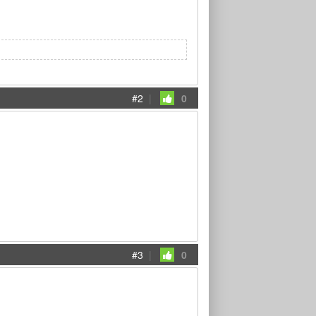
#2
|
0
#3
|
0