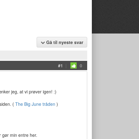
Gå til nyeste svar
#1
|
0
nker jeg, at vi prøver igen! :)
 siden. (
The Big June tråden
)
r gør min entre her.