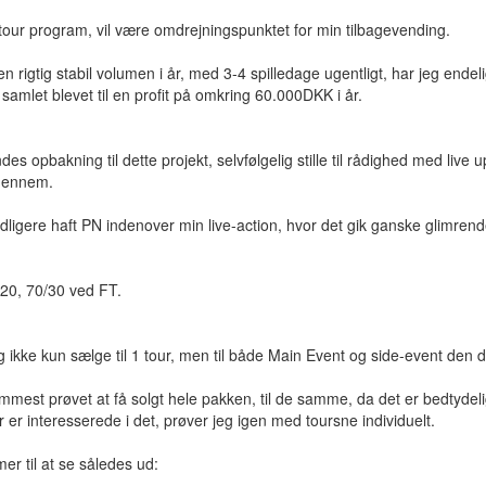
-tour program, vil være omdrejningspunktet for min tilbagevending.
 en rigtig stabil volumen i år, med 3-4 spilledage ugentligt, har jeg endel
amlet blevet til en profit på omkring 60.000DKK i år.
indes opbakning til dette projekt, selvfølgelig stille til rådighed med li
igennem.
dligere haft PN indenover min live-action, hvor det gik ganske glimren
/20, 70/30 ved FT.
 ikke kun sælge til 1 tour, men til både Main Event og side-event den da
remmest prøvet at få solgt hele pakken, til de samme, da det er bedtyde
r er interesserede i det, prøver jeg igen med toursne individuelt.
 til at se således ud: