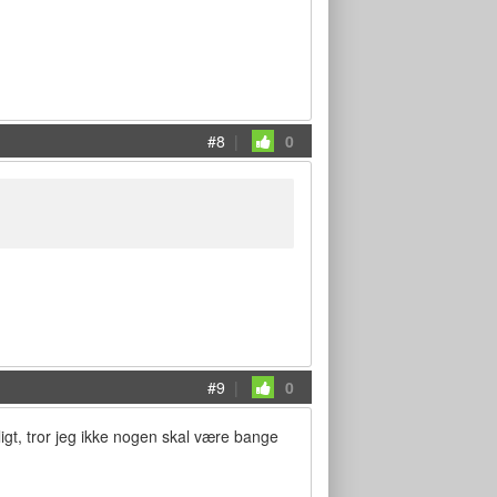
#8
|
0
#9
|
0
gt, tror jeg ikke nogen skal være bange