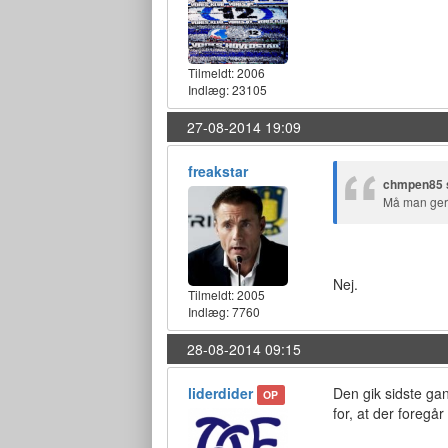
Tilmeldt:
2006
Indlæg: 23105
27-08-2014 19:09
freakstar
chmpen85 
Må man gern
Nej.
Tilmeldt:
2005
Indlæg: 7760
28-08-2014 09:15
liderdider
Den gik sidste ga
OP
for, at der foregår