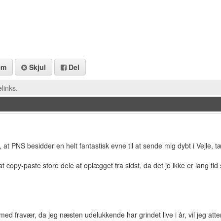
em
Skjul
Del
links.
, at PNS besidder en helt fantastisk evne til at sende mig dybt i Vejle, tæ
 at copy-paste store dele af oplægget fra sidst, da det jo ikke er lang tid
 med fravær, da jeg næsten udelukkende har grindet live i år, vil jeg atte