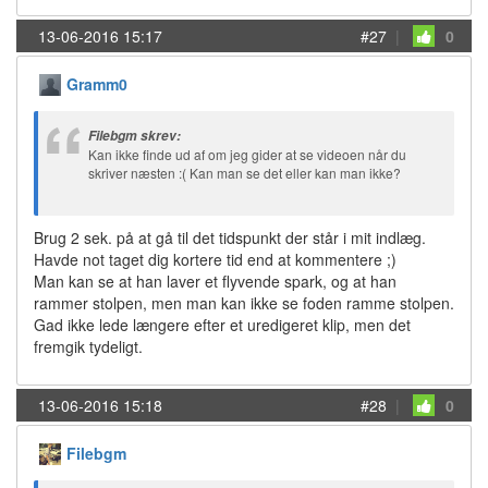
13-06-2016 15:17
#27
|
0
Gramm0
Filebgm skrev:
Kan ikke finde ud af om jeg gider at se videoen når du
skriver næsten :( Kan man se det eller kan man ikke?
Brug 2 sek. på at gå til det tidspunkt der står i mit indlæg.
Havde not taget dig kortere tid end at kommentere ;)
Man kan se at han laver et flyvende spark, og at han
rammer stolpen, men man kan ikke se foden ramme stolpen.
Gad ikke lede længere efter et uredigeret klip, men det
fremgik tydeligt.
13-06-2016 15:18
#28
|
0
Filebgm