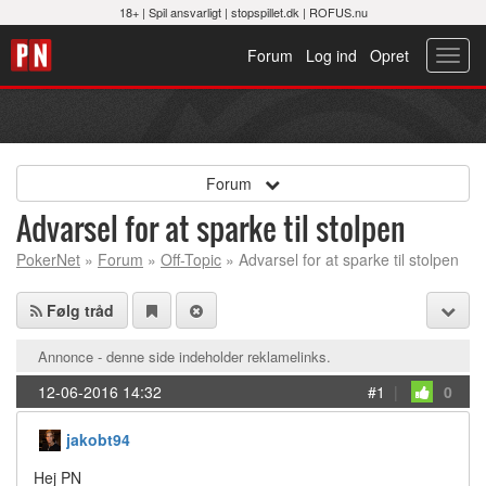
18+ |
Spil ansvarligt
|
stopspillet.dk
|
ROFUS.nu
Forum
Log ind
Opret
Toggl
navig
Forum
Advarsel for at sparke til stolpen
PokerNet
»
Forum
»
Off-Topic
» Advarsel for at sparke til stolpen
Følg tråd
Annonce - denne side indeholder reklamelinks.
12-06-2016 14:32
#1
|
0
jakobt94
Hej PN