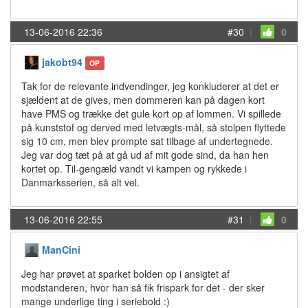
13-06-2016 22:36
#30
|
0
jakobt94
OP
Tak for de relevante indvendinger, jeg konkluderer at det er
sjældent at de gives, men dommeren kan på dagen kort
have PMS og trække det gule kort op af lommen. Vi spillede
på kunststof og derved med letvægts-mål, så stolpen flyttede
sig 10 cm, men blev prompte sat tilbage af undertegnede.
Jeg var dog tæt på at gå ud af mit gode sind, da han hen
kortet op. Til-gengæld vandt vi kampen og rykkede i
Danmarksserien, så alt vel.
13-06-2016 22:55
#31
|
0
ManCini
Jeg har prøvet at sparket bolden op i ansigtet af
modstanderen, hvor han så fik frispark for det - der sker
mange underlige ting i seriebold :)