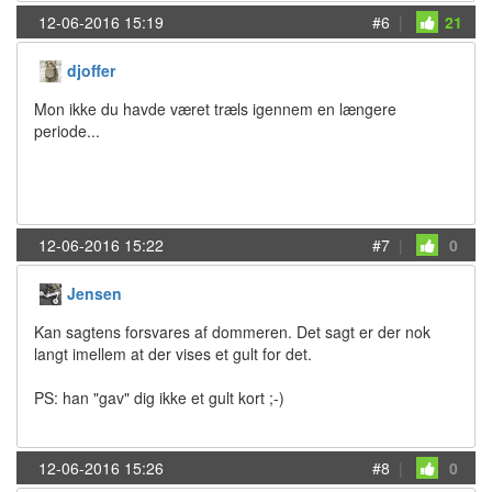
12-06-2016 15:19
#6
|
21
djoffer
Mon ikke du havde været træls igennem en længere
periode...
12-06-2016 15:22
#7
|
0
Jensen
Kan sagtens forsvares af dommeren. Det sagt er der nok
langt imellem at der vises et gult for det.
PS: han "gav" dig ikke et gult kort ;-)
12-06-2016 15:26
#8
|
0