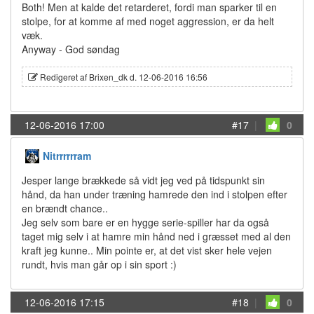
Both! Men at kalde det retarderet, fordi man sparker til en
stolpe, for at komme af med noget aggression, er da helt
væk.
Anyway - God søndag
Redigeret af Brixen_dk d. 12-06-2016 16:56
12-06-2016 17:00
#17
|
0
Nitrrrrrram
Jesper lange brækkede så vidt jeg ved på tidspunkt sin
hånd, da han under træning hamrede den ind i stolpen efter
en brændt chance..
Jeg selv som bare er en hygge serie-spiller har da også
taget mig selv i at hamre min hånd ned i græsset med al den
kraft jeg kunne.. Min pointe er, at det vist sker hele vejen
rundt, hvis man går op i sin sport :)
12-06-2016 17:15
#18
|
0