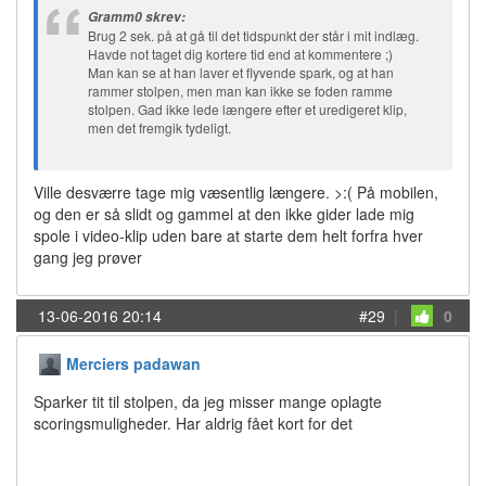
Gramm0 skrev:
Brug 2 sek. på at gå til det tidspunkt der står i mit indlæg.
Havde not taget dig kortere tid end at kommentere ;)
Man kan se at han laver et flyvende spark, og at han
rammer stolpen, men man kan ikke se foden ramme
stolpen. Gad ikke lede længere efter et uredigeret klip,
men det fremgik tydeligt.
Ville desværre tage mig væsentlig længere. >:( På mobilen,
og den er så slidt og gammel at den ikke gider lade mig
spole i video-klip uden bare at starte dem helt forfra hver
gang jeg prøver
13-06-2016 20:14
#29
|
0
Merciers padawan
Sparker tit til stolpen, da jeg misser mange oplagte
scoringsmuligheder. Har aldrig fået kort for det