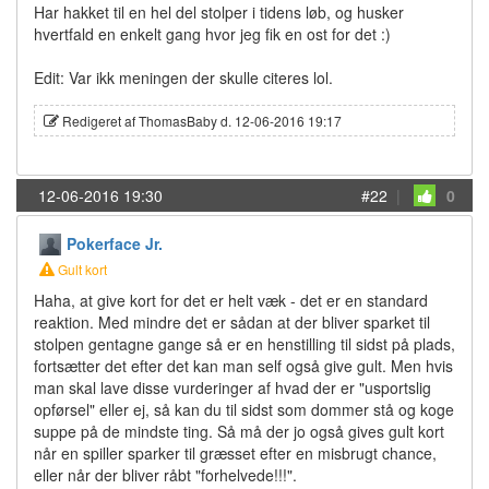
Har hakket til en hel del stolper i tidens løb, og husker
hvertfald en enkelt gang hvor jeg fik en ost for det :)
Edit: Var ikk meningen der skulle citeres lol.
Redigeret af ThomasBaby d. 12-06-2016 19:17
12-06-2016 19:30
#22
|
0
Pokerface Jr.
Gult kort
Haha, at give kort for det er helt væk - det er en standard
reaktion. Med mindre det er sådan at der bliver sparket til
stolpen gentagne gange så er en henstilling til sidst på plads,
fortsætter det efter det kan man self også give gult. Men hvis
man skal lave disse vurderinger af hvad der er "usportslig
opførsel" eller ej, så kan du til sidst som dommer stå og koge
suppe på de mindste ting. Så må der jo også gives gult kort
når en spiller sparker til græsset efter en misbrugt chance,
eller når der bliver råbt "forhelvede!!!".