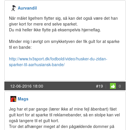
Aurvandil
Når målet ligefrem flytter sig, så kan det også være det han
giver kort for mere end selve sparket.
Du må heller ikke flytte på eksempelvis hjørneflag.
Minder mig i øvrigt om smykketyven der fik gult for at sparke
til en bande:
http://www.tv3sport.dk/fodbold/video/husker-du-zidan-
sparker-til-aarhusiansk-bande/
12-06-2016 18:00
#19
|
0
Mags
Jeg har et par gange (lærer ikke af mine fejl åbenbart) fået
gult kort for at sparke til reklamebander, så en stolpe kan vel
også tangere til et gult kort.
Tror det afhænger meget af den pågældende dommer på