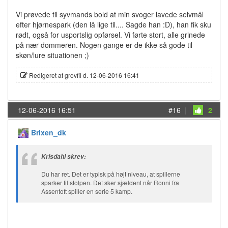
Vi prøvede til syvmands bold at min svoger lavede selvmål
efter hjørnespark (den lå lige til.... Sagde han :D), han fik sku
rødt, også for usportslig opførsel. Vi førte stort, alle grinede
på nær dommeren. Nogen gange er de ikke så gode til
skøn/lure situationen ;)
Redigeret af grovfil d. 12-06-2016 16:41
12-06-2016 16:51
#16
|
2
Brixen_dk
Krisdahl skrev:
Du har ret. Det er typisk på højt niveau, at spillerne
sparker til stolpen. Det sker sjældent når Ronni fra
Assentoft spiller en serie 5 kamp.