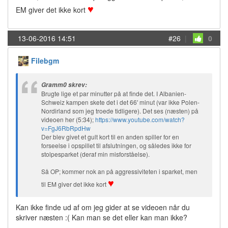
♥
EM giver det ikke kort
13-06-2016 14:51
#26
|
0
Filebgm
Gramm0 skrev:
Brugte lige et par minutter på at finde det. I Albanien-
Schweiz kampen skete det i det 66' minut (var ikke Polen-
Nordirland som jeg troede tidligere). Det ses (næsten) på
videoen her (5:34);
https://www.youtube.com/watch?
v=FgJ6RbRpdHw
Der blev givet et gult kort til en anden spiller for en
forseelse i opspillet til afslutningen, og således ikke for
stolpesparket (deraf min misforståelse).
Så OP; kommer nok an på aggressiviteten i sparket, men
♥
til EM giver det ikke kort
Kan ikke finde ud af om jeg gider at se videoen når du
skriver næsten :( Kan man se det eller kan man ikke?