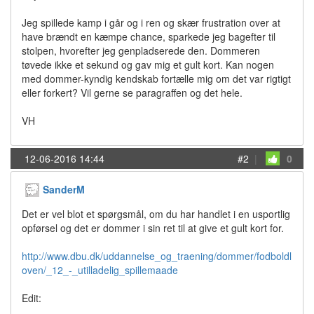
Jeg spillede kamp i går og i ren og skær frustration over at
have brændt en kæmpe chance, sparkede jeg bagefter til
stolpen, hvorefter jeg genpladserede den. Dommeren
tøvede ikke et sekund og gav mig et gult kort. Kan nogen
med dommer-kyndig kendskab fortælle mig om det var rigtigt
eller forkert? Vil gerne se paragraffen og det hele.
VH
12-06-2016 14:44
#2
|
0
SanderM
Det er vel blot et spørgsmål, om du har handlet i en usportlig
opførsel og det er dommer i sin ret til at give et gult kort for.
http://www.dbu.dk/uddannelse_og_traening/dommer/fodboldl
oven/_12_-_utilladelig_spillemaade
Edit: