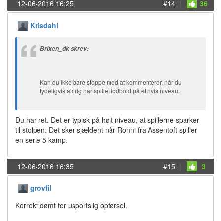
12-06-2016 16:25
#14
|
36
Krisdahl
Brixen_dk skrev:
Kan du ikke bare stoppe med at kommenterer, når du
tydeligvis aldrig har spillet fodbold på et hvis niveau.
Du har ret. Det er typisk på højt niveau, at spillerne sparker
til stolpen. Det sker sjældent når Ronni fra Assentoft spiller
en serie 5 kamp.
12-06-2016 16:35
#15
|
3
grovfil
Korrekt dømt for usportslig opførsel.