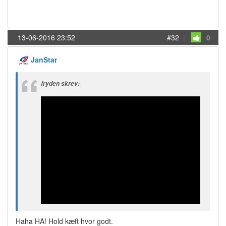
13-06-2016 23:52
#32
|
0
JanStar
fryden skrev:
Haha HA! Hold kæft hvor godt.