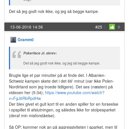
Det så jeg godt nok ikke, og jeg så begge kampe.
13-06-2016 14:36
#25
|
0
Gramm0
Pokerface Jr. skrev:
Det så jeg godt nok ikke, og jeg så begge kampe.
Brugte lige et par minutter på at finde det. I Albanien-
Schweiz kampen skete det i det 66' minut (var ikke Polen-
Nordirland som jeg troede tidligere). Det ses (næsten) på
videoen her (5:34);
https://www.youtube.com/watch?
v=FgJ6RbRpdHw
Der blev givet et gult kort til en anden spiller for en forseelse
i opspillet til afslutningen, og således ikke for stolpesparket
(deraf min misforståelse).
Så OP; kommer nok an på aggressiviteten i sparket, men til