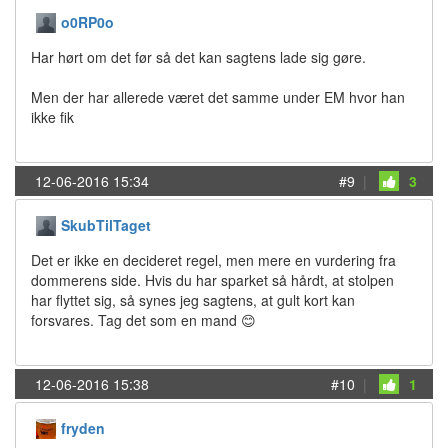
o0RP0o
Har hørt om det før så det kan sagtens lade sig gøre.
Men der har allerede været det samme under EM hvor han
ikke fik
12-06-2016 15:34
#9
|
3
SkubTilTaget
Det er ikke en decideret regel, men mere en vurdering fra
dommerens side. Hvis du har sparket så hårdt, at stolpen
har flyttet sig, så synes jeg sagtens, at gult kort kan
forsvares. Tag det som en mand 😊
12-06-2016 15:38
#10
|
1
fryden