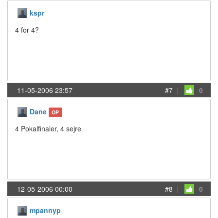
kspr
4 for 4?
11-05-2006 23:57
#7
|
0
Dane
OP
4 Pokalfinaler, 4 sejre
12-05-2006 00:00
#8
|
0
mpannyp