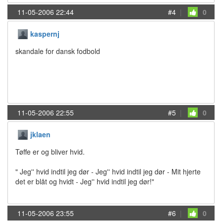
11-05-2006 22:44
#4
|
0
kaspernj
skandale for dansk fodbold
11-05-2006 22:55
#5
|
0
jklaen
Tøffe er og bliver hvid.
" Jeg'' hvid indtil jeg dør - Jeg'' hvid indtil jeg dør - Mit hjerte
det er blåt og hvidt - Jeg'' hvid indtil jeg dør!"
11-05-2006 23:55
#6
|
0