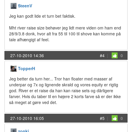
SteenV
Jeg kan godt lide et turn bet faktisk.
Mht river raise size behøver jeg lidt mere viden om ham end
28/9/3.8 donk, hvor alt fra 55 til 100 til shove kan komme på
tale afhængigt af feel.
27-10-2010 14:36
#4
|
0
TopperH
Jeg better da turn her... Tror han floater med masser af
underpar og 7x og lignende skrald og vores equity er rigtig
god. River er et raise da han kan raise sets og dårligere
farver. Hvis du taber til en højere 2 korts farve så er der ikke
så meget at gøre ved det.
27-10-2010 16:05
#5
|
0
zonki