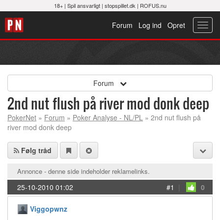
18+ |
Spil ansvarligt
|
stopspillet.dk
|
ROFUS.nu
Forum
Log ind
Opret
Toggl
navig
Forum
2nd nut flush på river mod donk deep
PokerNet
»
Forum
»
Poker Analyse - NL/PL
» 2nd nut flush på
river mod donk deep
Følg tråd
Annonce - denne side indeholder reklamelinks.
25-10-2010 01:02
#1
|
0
Viggopwnz