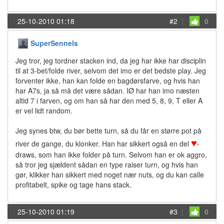
25-10-2010 01:18
#2
|
0
SuperSennels
Jeg tror, jeg tordner stacken ind, da jeg har ikke har disciplin
til at 3-bet/folde river, selvom det imo er det bedste play. Jeg
forventer ikke, han kan folde en bagdørsfarve, og hvis han
har A7s, ja så må det være sådan. IØ har han imo næsten
altid 7 i farven, og om han så har den med 5, 8, 9, T eller A
er vel lidt random.
Jeg synes btw, du bør bette turn, så du får en større pot på
♥
river de gange, du klonker. Han har sikkert også en del
-
draws, som han ikke folder på turn. Selvom han er ok aggro,
så tror jeg sjældent sådan en type raiser turn, og hvis han
gør, klikker han sikkert med noget nær nuts, og du kan calle
profitabelt, spike og tage hans stack.
25-10-2010 01:19
#3
|
0