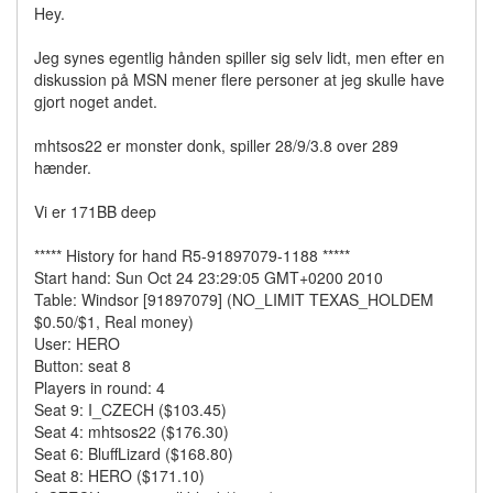
Hey.
Jeg synes egentlig hånden spiller sig selv lidt, men efter en
diskussion på MSN mener flere personer at jeg skulle have
gjort noget andet.
mhtsos22 er monster donk, spiller 28/9/3.8 over 289
hænder.
Vi er 171BB deep
***** History for hand R5-91897079-1188 *****
Start hand: Sun Oct 24 23:29:05 GMT+0200 2010
Table: Windsor [91897079] (NO_LIMIT TEXAS_HOLDEM
$0.50/$1, Real money)
User: HERO
Button: seat 8
Players in round: 4
Seat 9: I_CZECH ($103.45)
Seat 4: mhtsos22 ($176.30)
Seat 6: BluffLizard ($168.80)
Seat 8: HERO ($171.10)