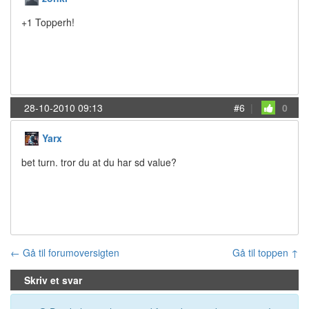
+1 Topperh!
28-10-2010 09:13
#6
|
0
Yarx
bet turn. tror du at du har sd value?
← Gå til forumoversigten
Gå til toppen ↑
Skriv et svar