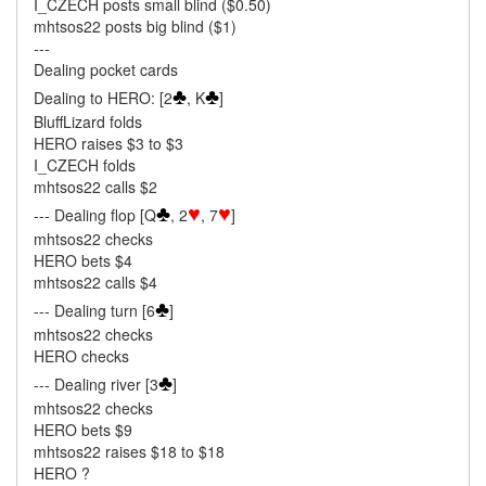
I_CZECH posts small blind ($0.50)
mhtsos22 posts big blind ($1)
---
Dealing pocket cards
♣
♣
Dealing to HERO: [2
, K
]
BluffLizard folds
HERO raises $3 to $3
I_CZECH folds
mhtsos22 calls $2
♣
♥
♥
--- Dealing flop [Q
, 2
, 7
]
mhtsos22 checks
HERO bets $4
mhtsos22 calls $4
♣
--- Dealing turn [6
]
mhtsos22 checks
HERO checks
♣
--- Dealing river [3
]
mhtsos22 checks
HERO bets $9
mhtsos22 raises $18 to $18
HERO ?