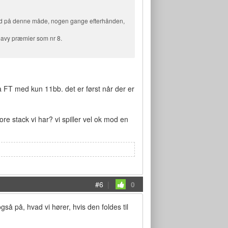
et ud på denne måde, nogen gange efterhånden,
heavy præmier som nr 8.
 FT med kun 11bb. det er først når der er
re stack vi har? vi spiller vel ok mod en
#6
|
0
 på, hvad vi hører, hvis den foldes til