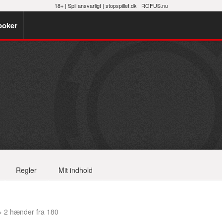
18+ |
Spil ansvarligt
|
stopspillet.dk
|
ROFUS.nu
poker
Regler
Mit indhold
 2 hænder fra 180