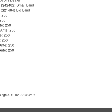
50751) Dealer
s ($42482) Small Blind
s ($21464) Big Blind
: 250
 250
te: 250
 Ante: 250
e: 250
: 250
Ante: 250
 Ante: 250
singa d. 12-02-2013 02:36