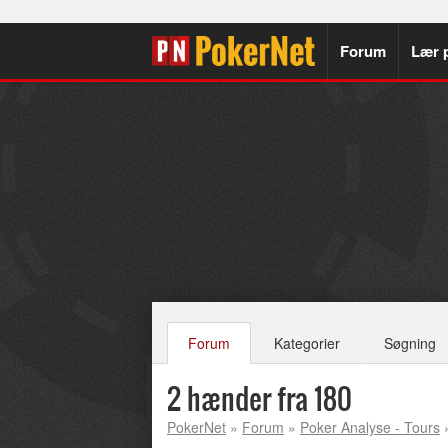
Forum
Lær 
Forum
Kategorier
Søgning
2 hænder fra 180
PokerNet
»
Forum
»
Poker Analyse - Tours
»