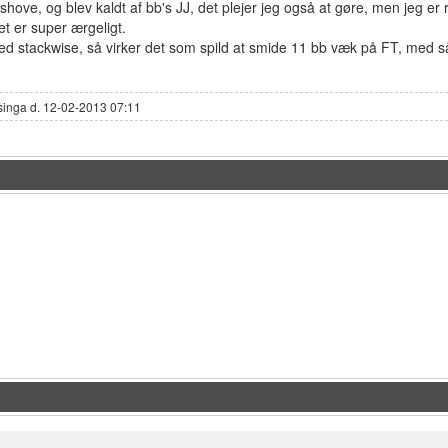
shove, og blev kaldt af bb's JJ, det plejer jeg også at gøre, men jeg 
t er super ærgeligt.
 med stackwise, så virker det som spild at smide 11 bb væk på FT, med
singa d. 12-02-2013 07:11