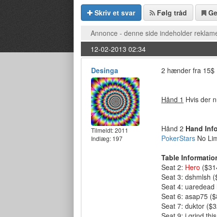
Skriv et svar
Følg tråd
G
Annonce - denne side indeholder reklame
12-02-2013 02:34
Desinga
2 hænder fra 15$
Hånd 1
Hvis der nu
Hånd 2
Hand Inf
Tilmeldt:
2011
PokerStars
No Lim
Indlæg: 197
Table Informatio
Seat 2:
Hero
($314
Seat 3: dshmlsh (
Seat 4: uaredead 
Seat 6: asap75 (
Seat 7: duktor ($
Seat 9: i grind th