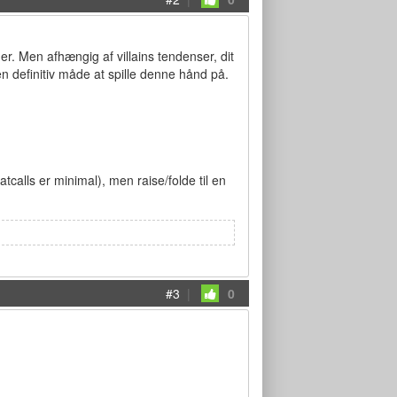
er. Men afhængig af villains tendenser, dit
n definitiv måde at spille denne hånd på.
atcalls er minimal), men raise/folde til en
#3
|
0