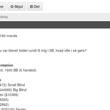
em
Skjul
Del
links.
 180 mands
 var blevet foldet rundt til mig i SB, hvad ville i så gøre?
ormation
it, 1600 BB (6 handed).
n
72) Small Blind
$44585) Big Blind
lol ($10389)
$8265)
32862)
is ($25105) Dealer