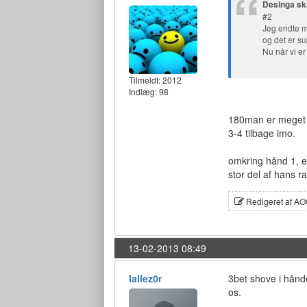
Desinga sk
#2
Jeg endte m
og det er su
Nu når vi e
Tilmeldt:
2012
Indlæg: 98
180man er meget t
3-4 tilbage imo.
omkring hånd 1, er
stor del af hans r
Redigeret af AO
13-02-2013 08:49
lallez0r
3bet shove i hånd
os.