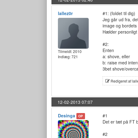
lallez0r
#1: (foldet til dig)
Jeg går ud fra, de
image og bordets 
Hælder personligt 
#2:
Enten
Tilmeldt:
2010
a: shove, eller
Indlæg: 721
b: raise med inten
3bet shove/overca
Redigeret af lal
12-02-2013 07:07
Desinga
#1
OP
Det er tæt på FT b
#2