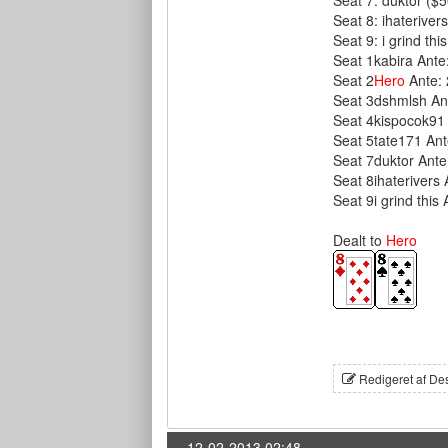
Seat 7: duktor ($
Seat 8: ihateriver
Seat 9: i grind thi
Seat 1kabira Ante
Seat 2
Hero
Ante:
Seat 3dshmlsh An
Seat 4kispocok91
Seat 5tate171 Ant
Seat 7duktor Ante
Seat 8ihaterivers 
Seat 9i grind this
Dealt to
Hero
Redigeret af De
12-02-2013 02:48