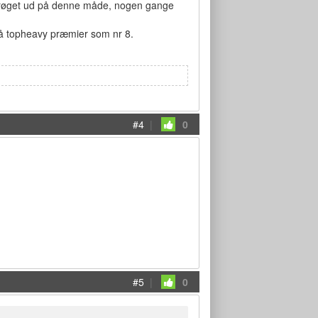
er røget ud på denne måde, nogen gange
 så topheavy præmier som nr 8.
#4
|
0
#5
|
0