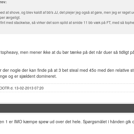
rev:
ed at shove, og blev kaldt af bb's JJ, det plejer jeg også at gøre, men jeg er røg
per ærgeligt.
r fint med stackwise, så virker det som spild at smide 11 bb væk på FT, med så top
opheavy, men mener ikke at du bør tænke på det når duer så tidligt på
 der nogle der kan finde på at 3 bet steal med 45o med den relative sto
ange og er sjældent domineret.
OOTR d. 13-02-2013 07:20
en 1 er IMO kæmpe spew ud over det hele. Spørgsmålet i hånden gik også