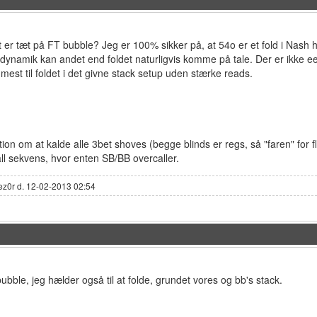
t er tæt på FT bubble? Jeg er 100% sikker på, at 54o er et fold i Nash h
dynamik kan andet end foldet naturligvis komme på tale. Der er ikke ee
mest til foldet i det givne stack setup uden stærke reads.
tion om at kalde alle 3bet shoves (begge blinds er regs, så "faren" for fl
ll sekvens, hvor enten SB/BB overcaller.
lez0r d. 12-02-2013 02:54
ubble, jeg hælder også til at folde, grundet vores og bb's stack.