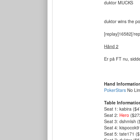
duktor MUCKS
duktor wins the po
[replay]16582[/rep
Hånd 2
Er på FT nu, sidder
Hand Informatio
PokerStars
No Lim
Table Informatio
Seat 1: kabira ($
Seat 2:
Hero
($27
Seat 3: dshmlsh 
Seat 4: kispocok9
Seat 5: tate171 (