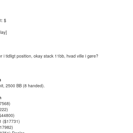
t: $
lay]
 i tidligt position, okay stack 11bb, hvad ville i gøre?
n
it, 2500 BB (8 handed).
n
47568)
222)
($44800)
1 ($17731)
$17982)