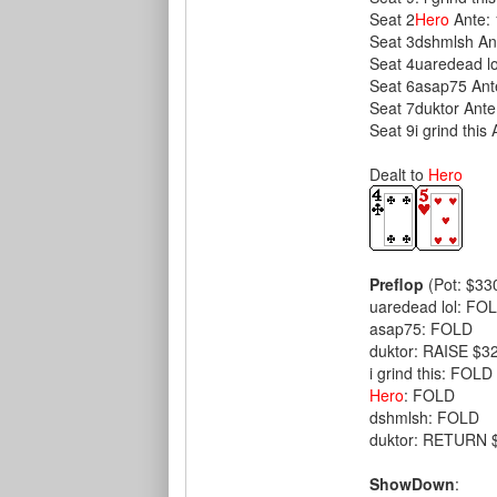
Seat 2
Hero
Ante:
Seat 3dshmlsh An
Seat 4uaredead lo
Seat 6asap75 Ant
Seat 7duktor Ante
Seat 9i grind this
Dealt to
Hero
Preflop
(Pot: $33
uaredead lol: FO
asap75: FOLD
duktor: RAISE $3
i grind this: FOLD
Hero
: FOLD
dshmlsh: FOLD
duktor: RETURN 
ShowDown
: