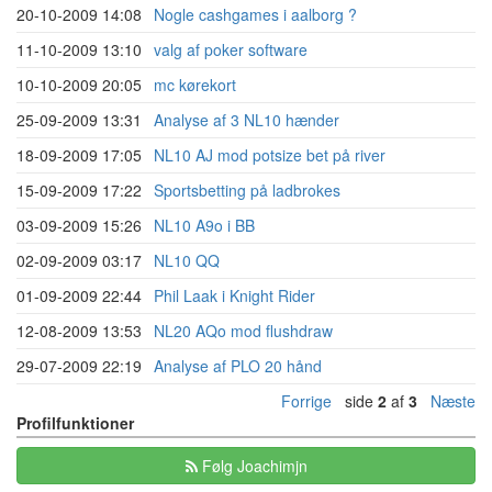
20-10-2009 14:08
Nogle cashgames i aalborg ?
11-10-2009 13:10
valg af poker software
10-10-2009 20:05
mc kørekort
25-09-2009 13:31
Analyse af 3 NL10 hænder
18-09-2009 17:05
NL10 AJ mod potsize bet på river
15-09-2009 17:22
Sportsbetting på ladbrokes
03-09-2009 15:26
NL10 A9o i BB
02-09-2009 03:17
NL10 QQ
01-09-2009 22:44
Phil Laak i Knight Rider
12-08-2009 13:53
NL20 AQo mod flushdraw
29-07-2009 22:19
Analyse af PLO 20 hånd
Forrige
side
2
af
3
Næste
Profilfunktioner
Følg Joachimjn