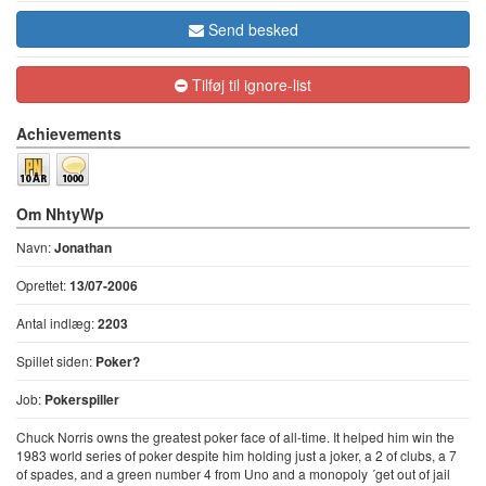
Send besked
Tilføj til ignore-list
Achievements
Om NhtyWp
Navn:
Jonathan
Oprettet:
13/07-2006
Antal indlæg:
2203
Spillet siden:
Poker?
Job:
Pokerspiller
Chuck Norris owns the greatest poker face of all-time. It helped him win the
1983 world series of poker despite him holding just a joker, a 2 of clubs, a 7
of spades, and a green number 4 from Uno and a monopoly ´get out of jail