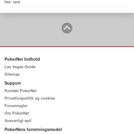
free´ card.
PokerNet Indhold
Las Vegas Guide
Sitemap
Support
Kontakt PokerNet
Privatlivspolitik og cookies
Forumregler
Om PokerNet
Ansvarligt spil
PokerNets forretningsmodel