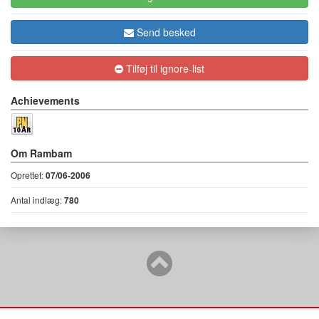
Send besked
Tilføj til ignore-list
Achievements
Om Rambam
Oprettet:
07/06-2006
Antal indlæg:
780