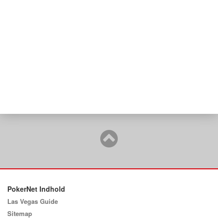
PokerNet Indhold
Las Vegas Guide
Sitemap