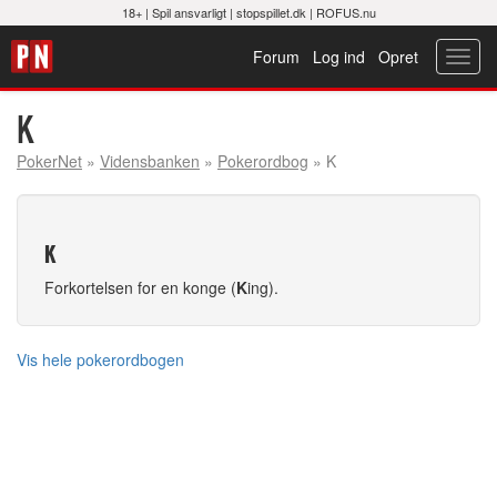
18+ |
Spil ansvarligt
|
stopspillet.dk
|
ROFUS.nu
Forum
Log ind
Opret
Toggl
navig
K
PokerNet
»
Vidensbanken
»
Pokerordbog
» K
K
Forkortelsen for en konge (
K
ing).
Vis hele pokerordbogen