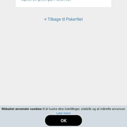
Tilbage til PokerNet
til at huske dine indstillinger, statistik og at målrette annoncer.
Websitet anvender cookies
Læs mere
OK