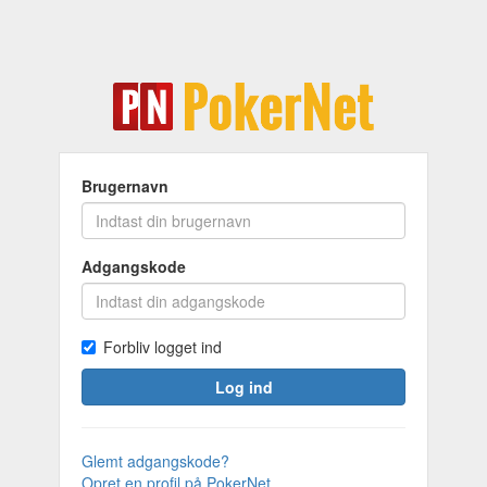
Brugernavn
Adgangskode
Forbliv logget ind
Log ind
Glemt adgangskode?
Opret en profil på PokerNet