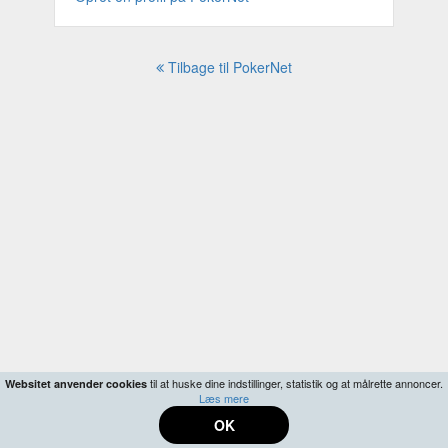
Tilbage til PokerNet
til at huske dine indstillinger, statistik og at målrette annoncer.
Websitet anvender cookies
Læs mere
OK