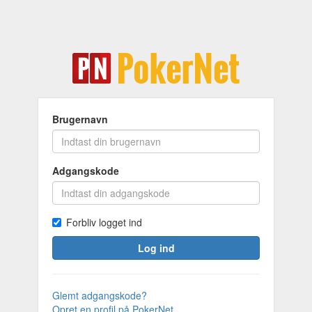
Brugernavn
Adgangskode
Forbliv logget ind
Log ind
Glemt adgangskode?
Opret en profil på PokerNet