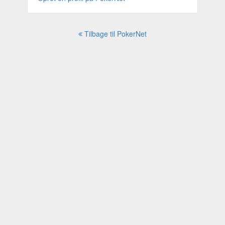
Tilbage til PokerNet