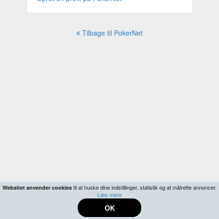
Tilbage til PokerNet
til at huske dine indstillinger, statistik og at målrette annoncer.
Websitet anvender cookies
Læs mere
OK