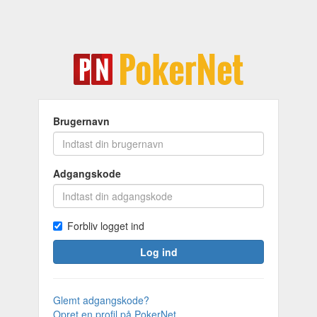
Brugernavn
Adgangskode
Forbliv logget ind
Log ind
Glemt adgangskode?
Opret en profil på PokerNet