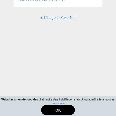
Tilbage til PokerNet
til at huske dine indstillinger, statistik og at målrette annoncer.
Websitet anvender cookies
Læs mere
OK