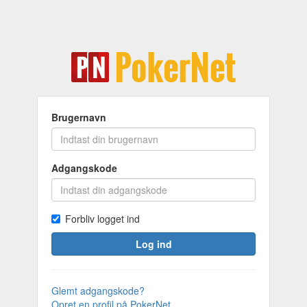
Brugernavn
Adgangskode
Forbliv logget ind
Log ind
Glemt adgangskode?
Opret en profil på PokerNet