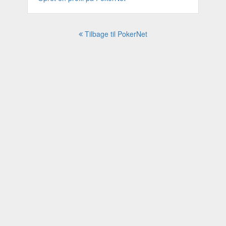
Tilbage til PokerNet