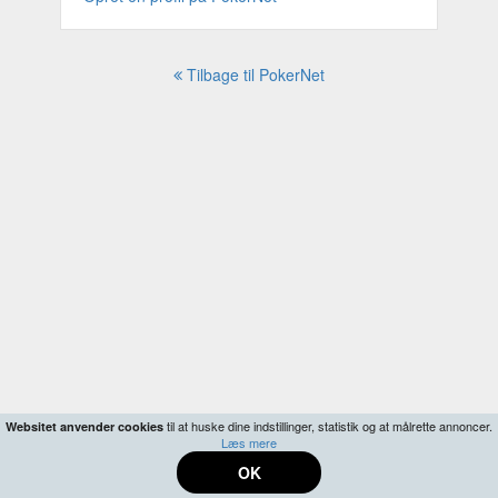
Tilbage til PokerNet
til at huske dine indstillinger, statistik og at målrette annoncer.
Websitet anvender cookies
Læs mere
OK