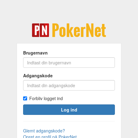
Brugernavn
Adgangskode
Forbliv logget ind
Log ind
Glemt adgangskode?
Opret en profil på PokerNet