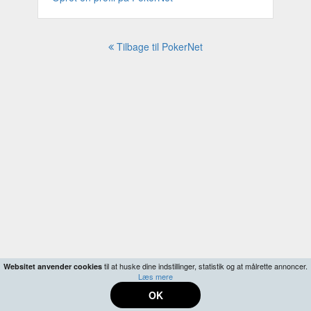
Tilbage til PokerNet
til at huske dine indstillinger, statistik og at målrette annoncer.
Websitet anvender cookies
Læs mere
OK