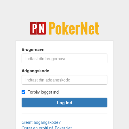
Brugernavn
Adgangskode
Forbliv logget ind
Log ind
Glemt adgangskode?
Opret en profil på PokerNet