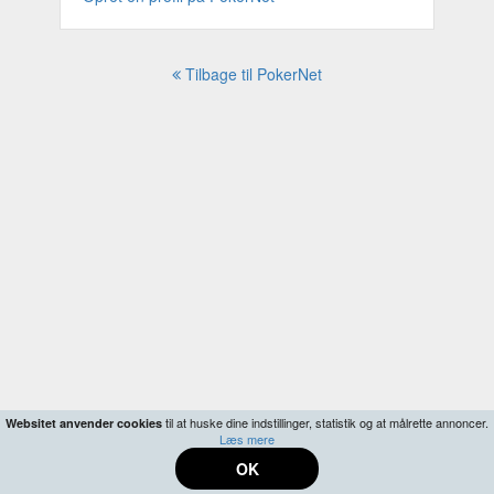
Tilbage til PokerNet
til at huske dine indstillinger, statistik og at målrette annoncer.
Websitet anvender cookies
Læs mere
OK