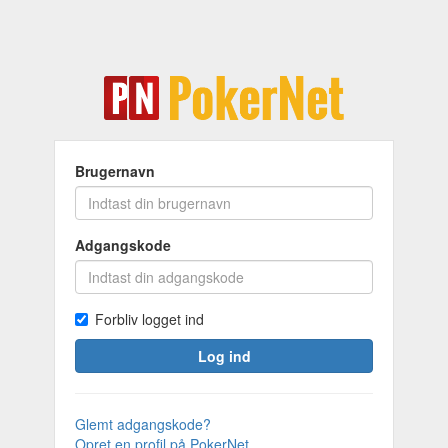
Brugernavn
Adgangskode
Forbliv logget ind
Log ind
Glemt adgangskode?
Opret en profil på PokerNet