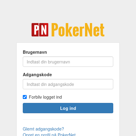
Brugernavn
Adgangskode
Forbliv logget ind
Log ind
Glemt adgangskode?
Opret en profil på PokerNet