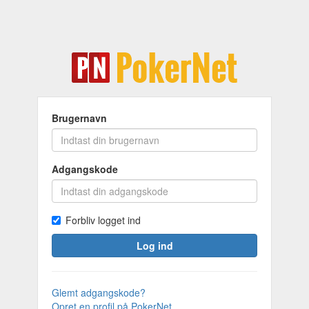
Brugernavn
Adgangskode
Forbliv logget ind
Log ind
Glemt adgangskode?
Opret en profil på PokerNet