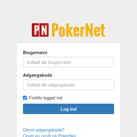
Brugernavn
Adgangskode
Forbliv logget ind
Log ind
Glemt adgangskode?
Opret en profil på PokerNet