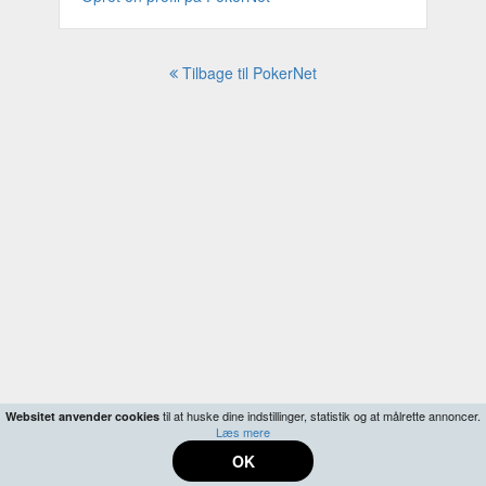
Tilbage til PokerNet
til at huske dine indstillinger, statistik og at målrette annoncer.
Websitet anvender cookies
Læs mere
OK