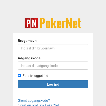
Brugernavn
Adgangskode
Forbliv logget ind
Log ind
Glemt adgangskode?
Opret en profil på PokerNet