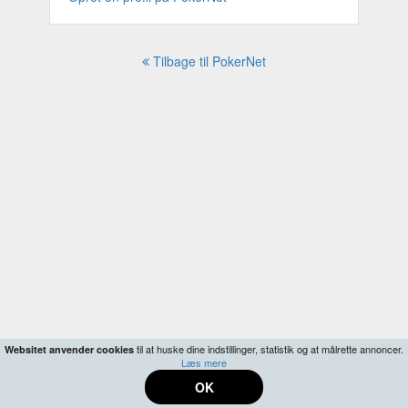
Tilbage til PokerNet
til at huske dine indstillinger, statistik og at målrette annoncer.
Websitet anvender cookies
Læs mere
OK