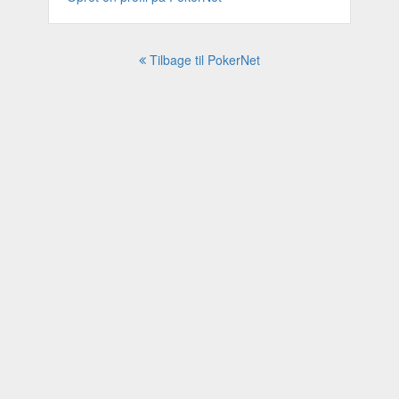
Tilbage til PokerNet