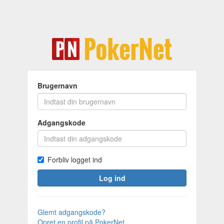
Brugernavn
Adgangskode
Forbliv logget ind
Log ind
Glemt adgangskode?
Opret en profil på PokerNet