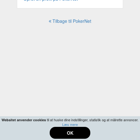
Tilbage til PokerNet
til at huske dine indstillinger, statistik og at målrette annoncer.
Websitet anvender cookies
Læs mere
OK