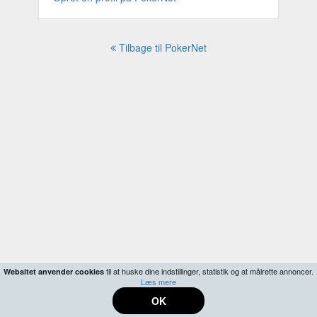
Tilbage til PokerNet
til at huske dine indstillinger, statistik og at målrette annoncer.
Websitet anvender cookies
Læs mere
OK