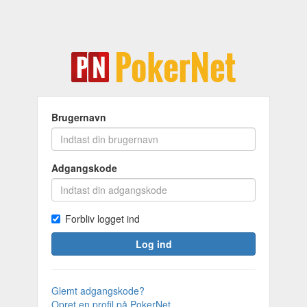
Brugernavn
Adgangskode
Forbliv logget ind
Log ind
Glemt adgangskode?
Opret en profil på PokerNet