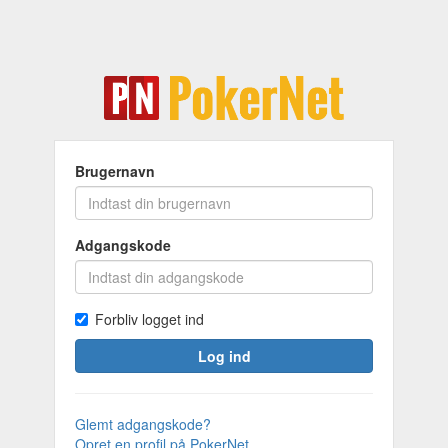
Brugernavn
Adgangskode
Forbliv logget ind
Log ind
Glemt adgangskode?
Opret en profil på PokerNet