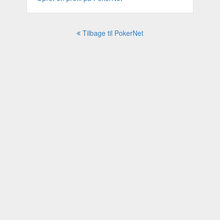
Tilbage til PokerNet