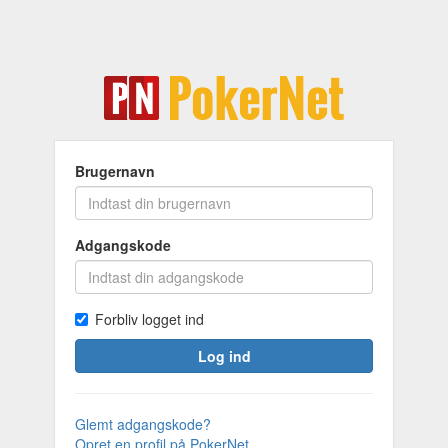
Brugernavn
Adgangskode
Forbliv logget ind
Log ind
Glemt adgangskode?
Opret en profil på PokerNet