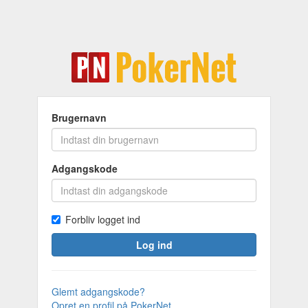
Brugernavn
Adgangskode
Forbliv logget ind
Log ind
Glemt adgangskode?
Opret en profil på PokerNet